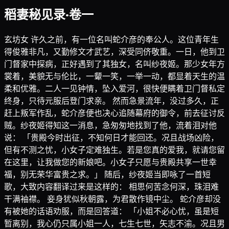
稻妻秘见录·卷一
玄坊女 许久之前，有一位名叫蛇介彦的奉公人。这位青年生
得俊雅非凡，又勤修文才武艺，深受同侪敬重。一日，他到卫
门督家中探病，正好遇到了其独女，名叫纱夜姬。那少女年方
裳着，美貌无与伦比，一颦一笑，一举一动，都显着天生的温
柔和优雅。二人一见钟情，坠入爱河，很快便瞒着卫门督私定
终身，只待元服后登门求亲。 然而急景流年，没过多久，正
赶上叛军作乱，蛇介彦便也决心追随幕府的御令，前去征讨反
贼。纱夜姬得知这一消息，急匆匆地找到了他，流着泪对他
说： 「贵殿今时出征，不知何日才能回还。况且战场凶险，
但有不测之忧，小女子定难独生。若是您真的爱我，就请您留
在这里，让我做您的新娘吧。小女子只愿与贵殿共享一世幸
福，别无荣华富贵之求。」 随后，纱夜姬当即咏了一首短
歌，大致内容翻译过来是这样的： 相思何苦念何深，珠泪难
干满袖襟。 妾身犹似秋朝露，为君散作镜中尘。 蛇介彦却没
有被她的话语劝服，而是回答道： 「小姐不必心忧，虽是短
暂离别，我心仍只属小姐一人，七生七世，矢志不渝。况且男