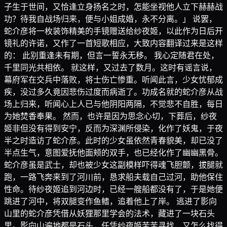
子生于世间，又恰逢立身扬名之时，怎能坐视他人立下赫赫战
功？待我自战场归来，便与小姐成婚，永不分离。」 说罢，
蛇介彦将一枚装饰精美的手镜赠送给纱夜姬，以此作为日后开
镜礼的许诺，又作了一首短歌相应，大致内容翻译过来是这样
的： 此别重逢未有期，但言一誓永无移。 我心定随君在处，
千里同光共相依。 就这样，又过去了数月。这时有谣言说，
幕府军在交兵中落败，将士伤亡惨重。听闻此言，少女忧郁成
疾，没过多久竟因悲伤过度而病逝了。功成名就的蛇介彦从战
场上归来，听闻心上人已与他阴阳两隔，不觉悲不自胜，每日
为她焚香奉果。 然而，也许是因为思念心切，下葬后，纱夜
姬非但没有得到安宁，反而为深渊所侵染，化作了妖鬼，于夜
半之时造访了蛇介彦。此时的少女虽依然青春貌美，却已没了
半点生气，意图爱抚他面颊的双手，也已经化作了幽幽黑骨。
蛇介彦虽是武士，却也被少女这副模样吓得魂飞胆颤，拔腿就
跑，一路飞奔来到了河川前，恳求船夫载自己过河，助他保住
性命。待纱夜姬追到河边时，已经一艘船都没有了，于是她便
跳进了河中，将双腿变作鱼鳍，追着他上了岸。 逃进了影向
山里的蛇介彦凭借从妖狸那里学会的法术，藏进了一块石头
里。影向山遍地都是石头，任凭纱夜姬苦苦寻找，又怎么找得