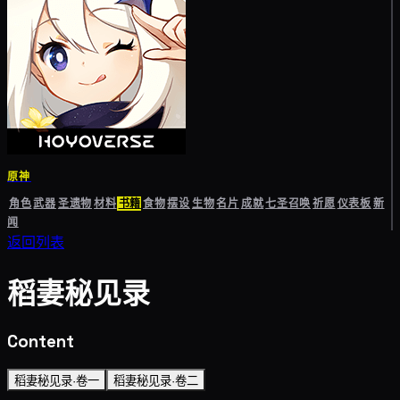
原神
角色
武器
圣遗物
材料
书籍
食物
摆设
生物
名片
成就
七圣召唤
祈愿
仪表板
新
闻
返回列表
稻妻秘见录
Content
稻妻秘见录·卷一
稻妻秘见录·卷二