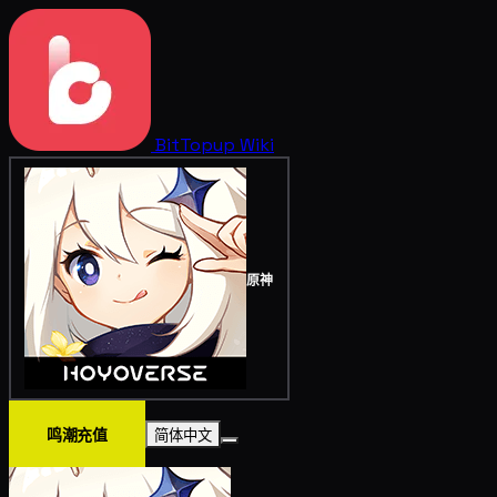
BitTopup
Wiki
原神
鸣潮充值
简体中文