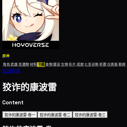
原神
角色
武器
圣遗物
材料
书籍
食物
摆设
生物
名片
成就
七圣召唤
祈愿
仪表板
新闻
返回列表
狡诈的康波雷
Content
狡诈的康波雷·卷一
狡诈的康波雷·卷二
狡诈的康波雷·卷三