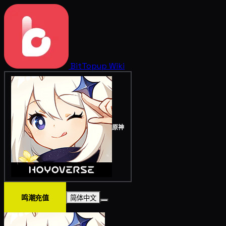
BitTopup
Wiki
原神
鸣潮充值
简体中文