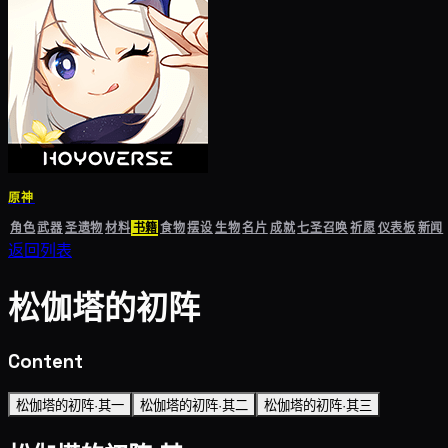
原神
角色
武器
圣遗物
材料
书籍
食物
摆设
生物
名片
成就
七圣召唤
祈愿
仪表板
新闻
返回列表
松伽塔的初阵
Content
松伽塔的初阵·其一
松伽塔的初阵·其二
松伽塔的初阵·其三