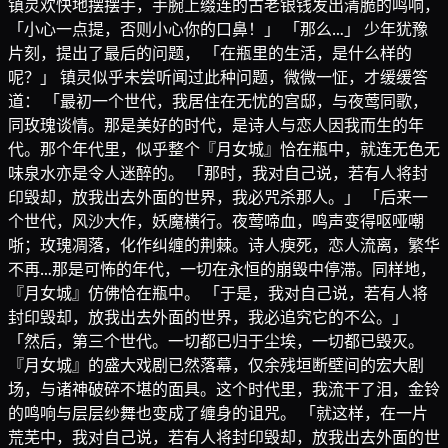
镇灵欢快地摆摆手，手腕上缀连的古老银钱发出清脆的鸣响，
「小心一点提，否则小心你的口鼻！」 「那么…」 少年犹豫
片刻，提出了最后的问题， 「在瓶里的生活，是什么样的
呢？」 镇灵似乎未尝听闻过此种问题，微微一怔，才缓缓答
道： 「最初一个世代，我居住在无忧的宫邸，与夜莺同歌，
同玫瑰谈情。那是美好的时代，是诗人与恋人因我而生的年
代。那个年代里，似乎整个『月女城』恰在瓶中，就连无色无
味泉水亦是令人迷醉的。 「那时，我对自己说，若有人将封
印毁却，放我出去外面的世界，我必咒杀那人。」 「后来一
个世代，风沙大作，妖魔横行。夜莺啼血，鸣声变得呕哑嘲
哳；玫瑰凋落，化作纠缠的荆棘。诗人瘐死，恋人流离，繁华
不再…那是可怖的年代，一切在永恒的崩毁中停滞。同样地，
『月女城』仿佛恰在瓶中。 「于是，我对自己说，若有人将
封印毁却，放我出去外面的世界，我必追究它的不公。」
「然后，第三个世代。一切都已归于尘埃，一切都已毁灭。
『月女城』的盛大戏剧已然落幕，仅余残垣断壁间的宏大剧
场，与诸神破碎不堪的面具。这个时代里，我流干了泪，金铃
的鸣响与层层纱舞也变成了缠身的诅咒。 「就这样，在一片
荒芜中，我对自己说，若有人将封印毁却，放我出去外面的世