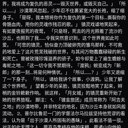
界，我将成为复仇的恶灵——毁灭世界，或毁灭自己。」 「所
以……」 沙漠寒风忽起，少年忍不住裹紧宽大的长袍，缩了缩
身子。 「是呀，我本想将你作为复仇的第一个目标…撕裂你的
骨骼血肉，用你的灵魂作残忍的歌。」 镇灵戏谑地笑起来，
有如夏夜报死的夜莺， 「只是呀，死去的月光照着了流沙的
沙丘，也照到了我……令我突然意识到，这个世界竟如此可
爱。 「可悲的镇灵，恰似奋力顶破卵壳的雏鸟那样，不可救
药地爱上了这片荒芜残破的世界，与其间万物蠢蠢碌碌的新生
和死亡。曾被玫瑰珍馐滋养的骄子，如今却爱上了遍生蟾蜍与
毒蛇之地… 「这一切令我不禁期待，『渡鸦』蜕变成为『新
郎』的那一刻…将是何种情状。」 「所以……？」 少年又退缩
了一下身子。 「所以，请给我讲个故事，小渡鸦。让我了解
这个世界吧。」 望着少年的呆脸，镇灵狡黠地笑了起来，辫
梢的金铃簌簌作响。 就这样，「月女城」的镇灵重新开始了
她的世界旅程。 脚注： 1、「镀金旅团」成员常称为「阿吉夫
之地」的沙漠地带，并非特定的地名，因为沙丘本身就如风般
流动。 2、普尔比鲁尼一门的学督法尔马拉兹坚持他荒谬的看
法，认为是「出于沙漠人所固有的愚昧」，此看法不值一驳。
对于如此无理之人，愿百鸟集结在他的床榻，愿诸山向他投