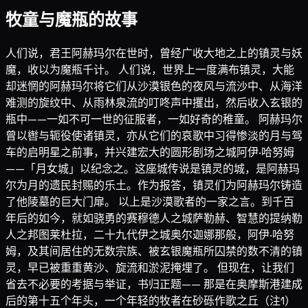
牧童与魔瓶的故事
人们说，君王阿赫玛尔在世时，曾经广收大地之上的镇灵与妖
魔，收以为魔瓶千计。 人们说，世界上一度满布镇灵，大能
却迷惘的阿赫玛尔将它们从沙漠银色的夜风与流沙中、从海洋
难测的旋纹中、从雨林泉流的叮咚声中攫出，然后收入玄银的
瓶中——一如不可一世的征服者，一如好奇的稚童。 阿赫玛尔
曾以辔与轭役使诸镇灵，亦从它们的哀歌中习得惨淡的月与驾
车的启明星之前事，并兴建宏大的圆形剧场之城阿伊·哈努姆
——「月女城」以纪念之。这座城传说是镇灵的城，是阿赫玛
尔为月的遗民封赐的乐土。作为报答，镇灵们为阿赫玛尔铸造
了他陵墓的巨大门扉。 以上是沙漠歌者的一家之言。到千百
年后的如今，就如骁勇的赛穆德人之城萨勒赫、智慧的提纳勒
人之邦图莱杜拉，二十九代伊之城奥尔迦娜那般，阿伊·哈努
姆，及其间居住的无数宗族、被玄银魔瓶所囚禁的数不清的镇
灵，早已被重重黄沙、旋流和淤泥掩埋了。 但现在，让我们
省去不必要的考据与举证，书归正题—— 那是在奥摩斯港建成
后的第十五个年头，一个年轻的牧者在砂砾作歌之丘（注1）