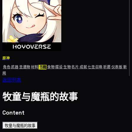
原神
角色
武器
圣遗物
材料
书籍
食物
摆设
生物
名片
成就
七圣召唤
祈愿
仪表板
新
闻
返回列表
牧童与魔瓶的故事
Content
牧童与魔瓶的故事