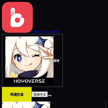
BitTopup
Wiki
原神
鸣潮充值
简体中文