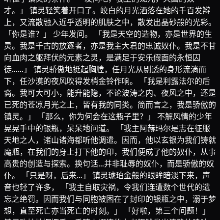
才。」 镇灵轻笑着开口了。皎白的月光洒落在她的千百发辫
上，又流散融入近乎透明的肌肤之中，散发出晶砂般的光彩。
「你是谁？」 少年发问。 「我是天空的造物，亦是世界的生
灵。我是千古的放逐者，亦是我主大君的忠诚奴仆。我是不甘
向血肉之躯拜伏的元素之灵，是满足于安乐假面的永恒囚
徒……」 镇灵骄傲地挺起胸膛，任月光从剔透的身形流淌而
下，任沙漠的夜风吹得发梢金铃作响。 「我是利露法尔的后
裔。我可大可小，能升能隐，不论波涛之内、夜风之中，还是
已死的苍凉月光之上，皆有我的同类。简而言之，我是骄傲的
镇灵。」 「那么，你为何会在这瓶子里？」 不解风情的少年
晃晃手中的银瓶，呆呆地问道。 「我主阿赫玛尔是志在征服
天地之人，诸山诸海都听他调遣。因而，他以玄银为我们铸就
魔瓶，在我们的身上打下他的印，我们便成了他的奴仆，从事
高贵的创造与探索。换句话…并非耻辱的奴仆，而是骄傲的奴
仆。 「只是呀，后来…」 镇灵琥珀金般的眼眸暗淡下来，声
音也轻了许多， 「我主自取灾祸，令我们连遭数个世代的遗
忘之绝罚。因而我们与同胞被困在了封印的银瓶之中，溺于梦
想，直至死亡亦当死亡的时刻。」 「好啦，第三个问题！」