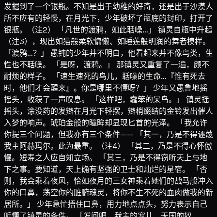
发掘到了一个银瓶。不知是出于幼稚的好奇，还是出于沙漠人
所不应有的轻慢，在月光下，少年破坏了瓶底的封印，打开了
银瓶。（注2） 「凡世的渡鸦，如此聒噪…」 镇灵自瓶中升起
（注3），现出如猫般柔软慵懒、如睡莲般明润的舞者模样。
「渡鸦…？」 愚钝的少年并不明白，他看起来并不像鸟类，生
性也不聒噪。 「是呀，渡鸦。」 那镇灵又重复了一遍，颇不
耐烦的样子。 「速生速死的鸟儿，聒噪的生命…『惟有死去
时，他们才会醒来』。你是哪里不懂呀？」 少年又愚鲁地摇
摇头，收获了一声叹息。 「这样吧，蠢笨的呆鸟。」 镇灵摇
摇头，涂没药的发辫在月光下轻摆，辫梢缀结的金铃发出催人
入梦的响声。琥珀金般的瞳眸却显现匕首的光泽。 「我允许
你提三个问题，但我亦有三个条件—— 「其一，乃是不得诬蔑
我主阿赫玛尔。此为最重。（注4） 「其二，乃是不得心怀傲
慢。短寿之人应自知立场。 「其三，乃是不得窃听天上与地
下之事。要知道，天上确有坚强的卫士和灿烂的星宿。 「否
则，我会乘着夜风，恰如夜月的三女神乘着她们的战马般冲入
你的口鼻，荡空你的脏腑魂灵，将你不生不死的血肉做我的新
居所。」 少年急忙捂住口鼻，用力地点点头，努力表示自己
听懂了镇灵的条件。 「发问吧，我主的宠儿，天国的奴