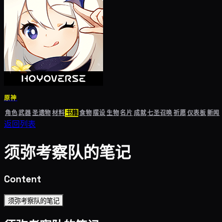
原神
角色
武器
圣遗物
材料
书籍
食物
摆设
生物
名片
成就
七圣召唤
祈愿
仪表板
新闻
返回列表
须弥考察队的笔记
Content
须弥考察队的笔记