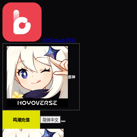
BitTopup
Wiki
原神
鸣潮充值
简体中文