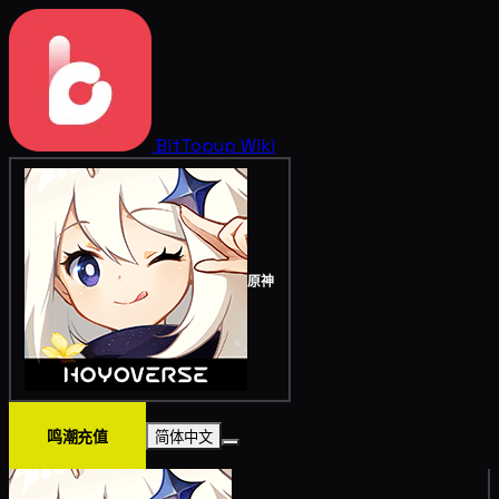
BitTopup
Wiki
原神
鸣潮充值
简体中文