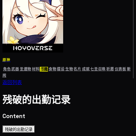
原神
角色
武器
圣遗物
材料
书籍
食物
摆设
生物
名片
成就
七圣召唤
祈愿
仪表板
新
闻
返回列表
残破的出勤记录
Content
残破的出勤记录