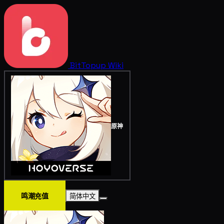
BitTopup
Wiki
原神
鸣潮充值
简体中文