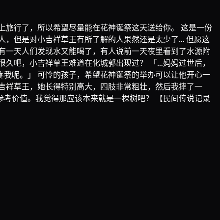
上旅行了，所以希望尽量能在花神诞祭这天送给你。 这是一份
人，但是对小吉祥草王有所了解的人果然还是太少了… 但愿这
有一天人们发现水又能喝了，有人说前一天夜里看到了水源附
很久吧，小吉祥草王难道在化城郭出现过？ 「…妈妈过世后，
我呢。」 可怜的孩子，希望花神诞祭的举办可以让他开心一
吉祥草王，她长得特别高大，四肢非常粗壮，然后我摔了一
参考价值。我觉得那应该本来就是一棵树吧？ 【民间传说记录