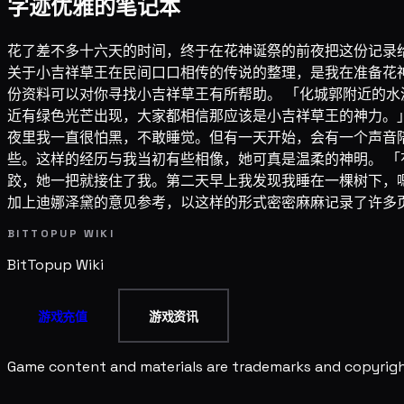
字迹优雅的笔记本
花了差不多十六天的时间，终于在花神诞祭的前夜把这份记录给
关于小吉祥草王在民间口口相传的传说的整理，是我在准备花神
份资料可以对你寻找小吉祥草王有所帮助。 「化城郭附近的
近有绿色光芒出现，大家都相信那应该是小吉祥草王的神力。」
夜里我一直很怕黑，不敢睡觉。但有一天开始，会有一个声音
些。这样的经历与我当初有些相像，她可真是温柔的神明。 
跤，她一把就接住了我。第二天早上我发现我睡在一棵树下，嗯
加上迪娜泽黛的意见参考，以这样的形式密密麻麻记录了许多
BITTOPUP WIKI
BitTopup
Wiki
游戏充值
游戏资讯
Game content and materials are trademarks and copyright