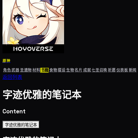
原神
角色
武器
圣遗物
材料
书籍
食物
摆设
生物
名片
成就
七圣召唤
祈愿
仪表板
新闻
返回列表
字迹优雅的笔记本
Content
字迹优雅的笔记本