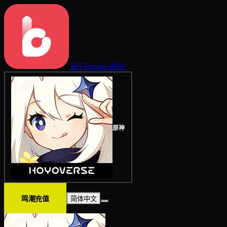
BitTopup
Wiki
原神
鸣潮充值
简体中文