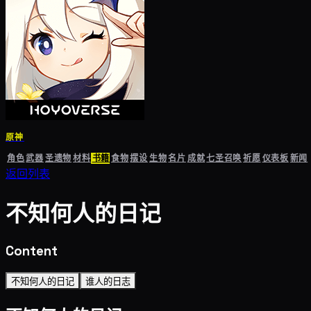
原神
角色
武器
圣遗物
材料
书籍
食物
摆设
生物
名片
成就
七圣召唤
祈愿
仪表板
新闻
返回列表
不知何人的日记
Content
不知何人的日记
谁人的日志