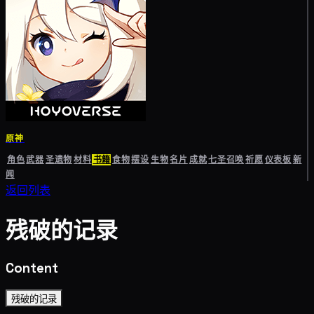
原神
角色
武器
圣遗物
材料
书籍
食物
摆设
生物
名片
成就
七圣召唤
祈愿
仪表板
新
闻
返回列表
残破的记录
Content
残破的记录