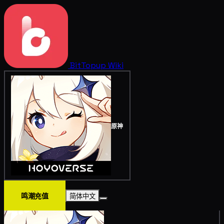
BitTopup
Wiki
原神
鸣潮充值
简体中文