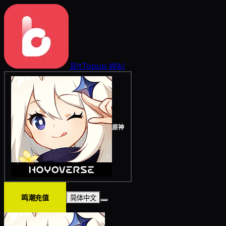
BitTopup
Wiki
原神
鸣潮充值
简体中文