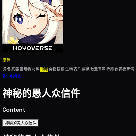
原神
角色
武器
圣遗物
材料
书籍
食物
摆设
生物
名片
成就
七圣召唤
祈愿
仪表板
新闻
返回列表
神秘的愚人众信件
Content
神秘的愚人众信件