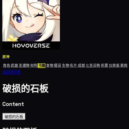
原神
角色
武器
圣遗物
材料
书籍
食物
摆设
生物
名片
成就
七圣召唤
祈愿
仪表板
新闻
返回列表
破损的石板
Content
破损的石板