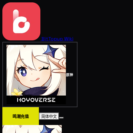
BitTopup
Wiki
原神
鸣潮充值
简体中文