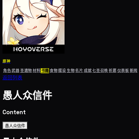
原神
角色
武器
圣遗物
材料
书籍
食物
摆设
生物
名片
成就
七圣召唤
祈愿
仪表板
新闻
返回列表
愚人众信件
Content
愚人众信件