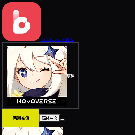
BitTopup
Wiki
原神
鸣潮充值
简体中文