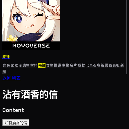
原神
角色
武器
圣遗物
材料
书籍
食物
摆设
生物
名片
成就
七圣召唤
祈愿
仪表板
新
闻
返回列表
沾有酒香的信
Content
沾有酒香的信