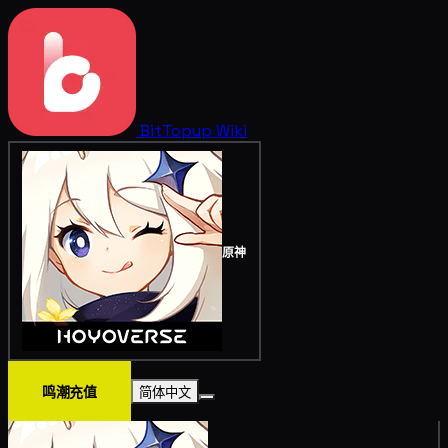
BitTopup
Wiki
原神
鸣潮充值
简体中文