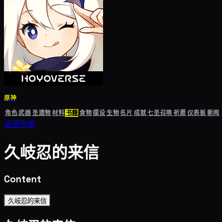
原神
角色
武器
圣遗物
材料
书籍
食物
摆设
生物
名片
成就
七圣召唤
祈愿
仪表板
新闻
返回列表
久岐忍的来信
Content
久岐忍的来信