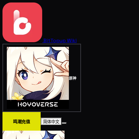
BitTopup
Wiki
原神
鸣潮充值
简体中文