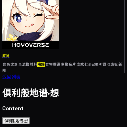
原神
角色
武器
圣遗物
材料
书籍
食物
摆设
生物
名片
成就
七圣召唤
祈愿
仪表板
新
闻
返回列表
俱利般地谱·想
Content
俱利般地谱·想