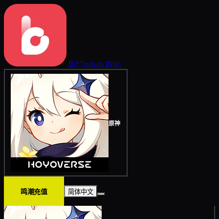
BitTopup
Wiki
原神
鸣潮充值
简体中文