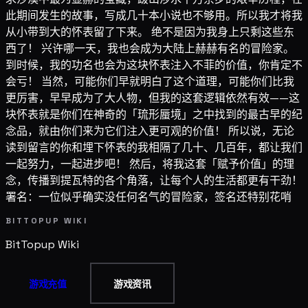
此期间发生的故事，写成几十本小说也不够用。所以我才将我
从小带到大的怀表留了下来。 绝不是因为我身上只剩这些东
西了！ 兴许哪一天，我也会成为大陆上赫赫有名的冒险家。
到时候，我的功名也会为这块怀表注入不菲的价值，你肯定不
会亏！ 当然，可能你们早就明白了这个道理，可能你们比我
更厉害，早早成为了大人物，但我的这套逻辑依然有效——这
块怀表就是你们在神奇的「琉形蜃境」之中找到的最古早的纪
念品，就由你们来为它们注入更可观的价值！ 所以说，无论
读到留言的你和埋下怀表的我相隔了几十、几百年，都让我们
一起努力，一起进步吧！ 然后，将我这套「赋予价值」的理
念，传播到提瓦特的各个角落，让每个人的生活都更有干劲！
署名：一位似乎确实没任何名气的冒险家，签名还特别花哨
BITTOPUP WIKI
BitTopup
Wiki
游戏充值
游戏资讯