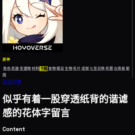
原神
角色
武器
圣遗物
材料
书籍
食物
摆设
生物
名片
成就
七圣召唤
祈愿
仪表板
新
闻
返回列表
似乎有着一股穿透纸背的谐谑
感的花体字留言
Content