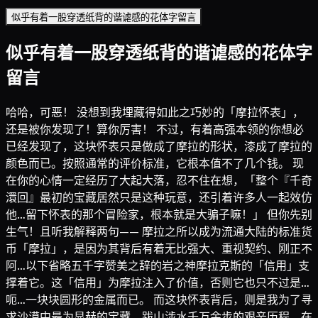
似乎有着一股穿透纸背的谐谑感的花体字留言
似乎有着一股穿透纸背的谐谑感的花体字
留言
哈哈，可恶！ 没想到我埋藏得如此之巧妙的「摩拉怀表」，
还是被你发现了！算你厉害！ 不过，有着高强本领的你想必
已经发现了，这块怀表只是做成了摩拉的形状，漆成了摩拉的
颜色而已。按照通常的评价标准，它根本值不了几个钱。 现
在你的心情一定经历了大起大落，忍不住在想，「整个『千奇
澴回』最初的宝藏居然只是这种玩意，还引着许多人一起效仿
他…留下怀表的那个冒险家，根本就是大骗子嘛！」 但你先别
生气！且听我解释两句—— 摩拉之所以成为流通大陆的标准货
币「摩拉」，是因为其背后有着无比强大、重视契约、刚正不
阿…以下省略五千字赞美之辞的岩之神摩拉克斯的「信用」支
撑着它。这「信用」为摩拉注入了价值，否则它也只不过是…
呃…一块块圆形的金属而已。 而这块怀表背后，则是我为了寻
求沙漠中最为显赫的宝藏，跋山涉水千万余步的艰辛历程，在