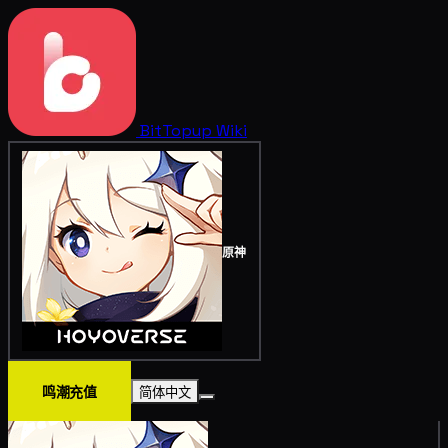
BitTopup
Wiki
原神
鸣潮充值
简体中文