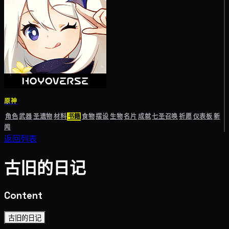
原神
角色
武器
圣遗物
材料
书籍
食物
摆设
生物
名片
成就
七圣召唤
祈愿
仪表板
新
闻
返回列表
古旧的日记
Content
古旧的日记