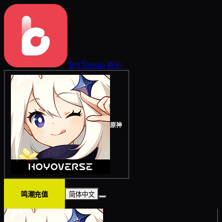
BitTopup
Wiki
原神
鸣潮充值
简体中文