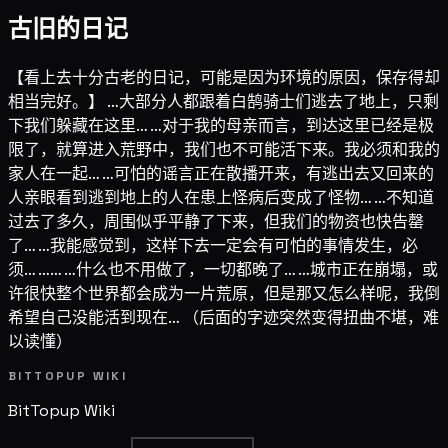
古旧的日记
【看上去十分古老的日记，可能是因为环境的原因，保存得却
相当完好。】 …大部分人都跟着白鹄骑士们逃去了地上，只剩
下我们躲藏在这里… …对于我的母亲而言，到达这里已经是极
限了，就算进入荒野中，我们也不可能活下来。我必须和我的
家人在一起… …可怕的谣言正在散播开来，有逃出去又回来的
人亲眼看到逃到地上的人在患上怪病后变成了怪物… …不知道
过去了多久，周围似乎平静了下来，但我们的物资也快告罄
了… …我能感觉到，这样下去一定会有可怕的事情发生，必
须… …… …什么也不用做了，一切都晚了… …城市正在崩塌，或
许很快整个世界都会成为一片荒原，但是那又怎么样呢，我倒
希望自己没能活到现在… （后面的字迹突然变得扭曲不堪，难
以读懂）
BITTOPUP WIKI
BitTopup
Wiki