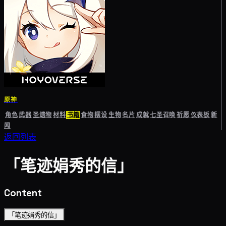
原神
角色
武器
圣遗物
材料
书籍
食物
摆设
生物
名片
成就
七圣召唤
祈愿
仪表板
新
闻
返回列表
「笔迹娟秀的信」
Content
「笔迹娟秀的信」