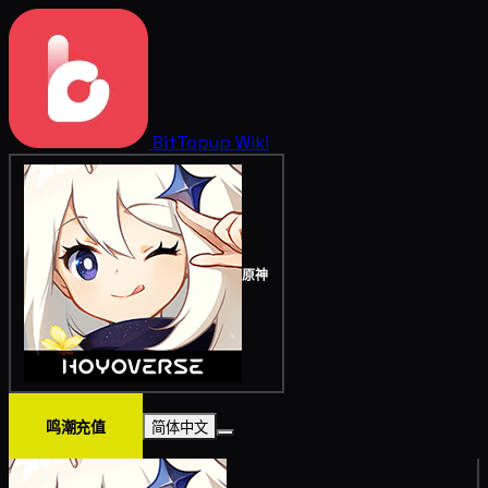
BitTopup
Wiki
原神
鸣潮充值
简体中文