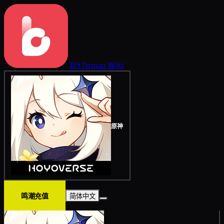
BitTopup
Wiki
原神
鸣潮充值
简体中文