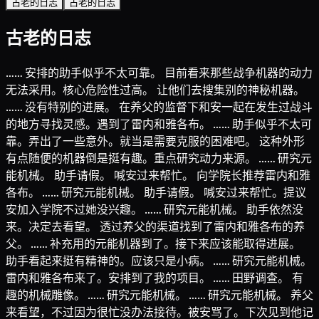
古老的日志
古老的日志
古老的日志
…… 安排的助手似乎不太可靠。 目前看来那些战争机器的动力
无法采用。核心危险性过高。 让他们去搜集别的神秘机器。
…… 没有特别的进展。 在养父的监督下和安一起在发生过战斗
的地方寻找灵感。遇到了雷内和雅各布。 …… 助手似乎不太可
靠。弄出了一些意外。就当是需要克服的困难吧。 这种外形
有点随便的机器倒是挺有趣。重点研究动力来源。 …… 研究元
能机械。 助手请假。 喊安过来帮忙。 向学院长推荐雷内和雅
各布。 …… 研究元能机械。 助手请假。 喊安过来帮忙。提议
安加入学院不过她没兴趣。 …… 研究元能机械。 助手依然没
来。决定去看望。 透过养父的渠道找到了雷内和雅各布的养
父。 …… 补充用的元能机器到了。接下来应该能取得进展。
助手看起来挺有精神的。应该只是小病。 …… 研究元能机械。
雷内和雅各布来了。安排到了我的项目。 …… 田野调查。 有
趣的机械雕像。 …… 研究元能机械。 …… 研究元能机械。 养父
来看望，不过因为很忙没办法接待。被安骂了。下次见到他记