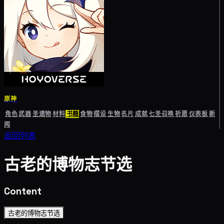
原神
角色
武器
圣遗物
材料
书籍
食物
摆设
生物
名片
成就
七圣召唤
祈愿
仪表板
新
闻
返回列表
古老的博物志节选
Content
古老的博物志节选