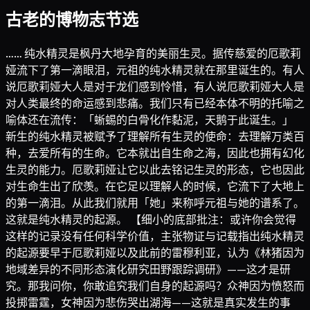
古老的博物志节选
…… 纯水精灵是枫丹大地孕育的美丽生灵。据传慈爱的厄歌莉
娅流下了第一滴眼泪，元祖的纯水精灵就在那里诞生的。有人
说厄歌莉娅大人是对于龙们感到怜惜，有人说厄歌莉娅大人是
对人类最终的命运感到悲痛。我们只有已经本体不明的托喻之
喻体还在流传：「蜥蜴的白骨化作黏泥，天鹅于此诞生。」
新生的纯水精灵被赋予了理解所有生灵的使命：去理解万类百
种，去爱所有的生命。它本就出自生命之海，因此也拥有幻化
生灵的能力。厄歌莉娅让它以此去铭记生灵的形态，它也因此
对生命生出了欣羡。在它足以理解人的时候，它流下了大地上
的第一滴泪。从此我们就用「她」来称呼元祖与她的谱系了。
这就是纯水精灵的起源。 【细小的底部批注：或许你会觉得
这样的记录没有任何科学价值，主张物证与记载指出纯水精灵
的起源要早于厄歌莉娅以及此前的雷穆利亚，认为《林猪因为
地域差异的不同形态演化研究田野跟踪调研》——这才是研
究。那我问你，你敢追究我们自身的起源吗？众神因为愤怒而
投掷雷霆，女神因为悲伤哭出湖海——这就是真实发生的事