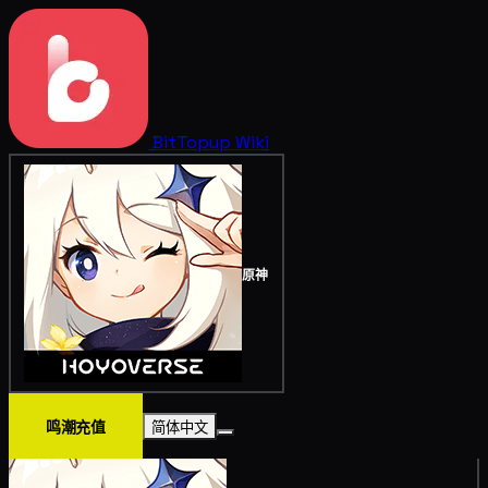
BitTopup
Wiki
原神
鸣潮充值
简体中文