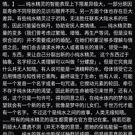
情。】 …… 纯水精灵的智能表现上下限差异极大，一部分原因
是寿命不同导致的见识与眼界不同，另一方面个体也存在巨大
差异。有些纯水精灵过于迟钝，无法胜任联系大陆水系的任
务，因此只能留在枫丹，协助安抚人类情绪。 …… 纯水精灵数
量的变多（我们曾考虑过繁殖、增殖、再生产等词，但是没有
很合适的）并不需要成对的婚配。在她们积累足够多理解与情
感之后，她们会去请求水神大人或者族长的准许，领受一种…
呃，东西，来让自己分裂出新的小纯水精灵。 这个东西过于
抽象，名字经过人类理解可以叫做「分螺旋」。但是它究竟是
什么并无人知晓。有人说可能是一滴精粹的水，母体领受它之
后用情感与知性将它熏陶，最终诞生了生命；也有人说，可能
是一个发音一个名字或者一句咒语，它搅动元素的轮回、牵引
不存于纯水体内的渴望，因此新的生命被吸引来世界；还有人
说，这个只是一句许可，得到同意之后，在纯水体内的梦与渴
望就会有一个新的名字，就像是梦中的儿女们，千世万代才能
有一个名字。 不过这个是纯水之间的故事，人类无缘知晓。
…… 所有的纯水精灵的诞生都需要在官方登记在案。倘若厄歌
莉娅大人遭遇不测（并无不敬的意思，愿她的保佑能留一些给
自己），纯水的族长也能保证种群延续吧。但是倘若真的有更