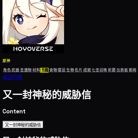
原神
角色
武器
圣遗物
材料
书籍
食物
摆设
生物
名片
成就
七圣召唤
祈愿
仪表板
新闻
返回列表
又一封神秘的威胁信
Content
又一封神秘的威胁信