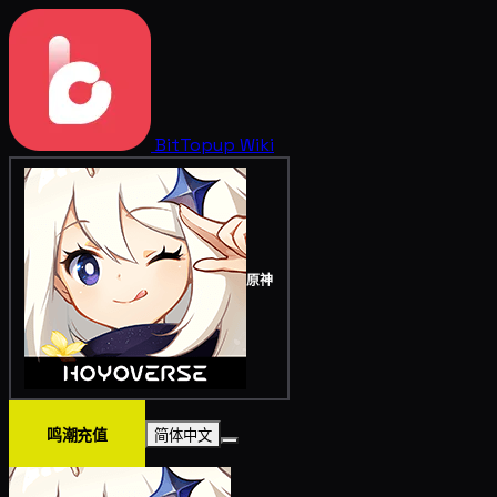
BitTopup
Wiki
原神
鸣潮充值
简体中文