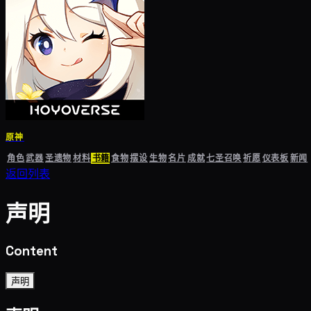
原神
角色
武器
圣遗物
材料
书籍
食物
摆设
生物
名片
成就
七圣召唤
祈愿
仪表板
新闻
返回列表
声明
Content
声明