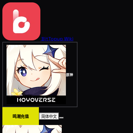
BitTopup
Wiki
原神
鸣潮充值
简体中文