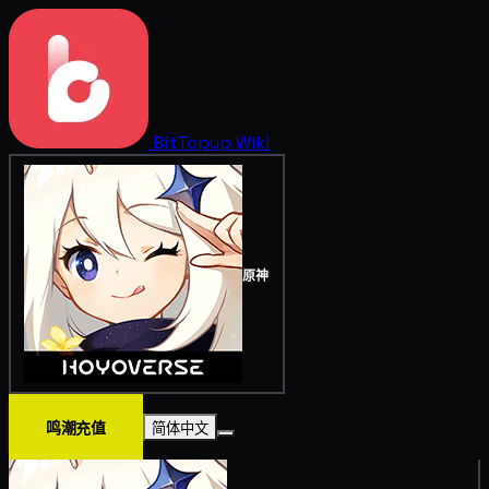
BitTopup
Wiki
原神
鸣潮充值
简体中文