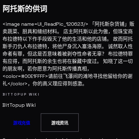
阿托斯的供词
<image name=UI_ReadPic_120623/> 「阿托斯杂货铺」贩
卖蔬菜、厨具和缝纫材料。 店主阿托斯以此为傲，但珠宝商
布拉德特以下作手段毁灭了他的生活和他的店铺。 故而阿托
斯手刃仇人布拉德特，将他尸身沉入塞洛海原。 诚然取人性
命者有罪，但这是否意味着被剥夺性命者无辜？ 布拉德特罪
有应得，而阿托斯的余生也将在躲藏中度过。 知晓了这一切
的朋友啊，若你愿意为阿托斯传播真相，
<color=#00E1FFFF>请前往飞瀑间的滩地寻找他留给你的谢
礼</color>，你的高义理应得到感激。
BITTOPUP WIKI
BitTopup
Wiki
游戏充值
游戏资讯