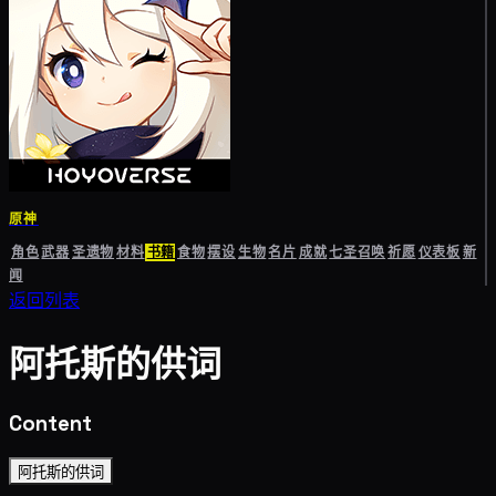
原神
角色
武器
圣遗物
材料
书籍
食物
摆设
生物
名片
成就
七圣召唤
祈愿
仪表板
新
闻
返回列表
阿托斯的供词
Content
阿托斯的供词