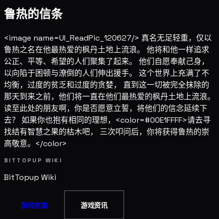
鲁热的信条
<image name=UI_ReadPic_120627/> 真名无足轻重，仅以
鲁热之名在他最热爱的枫丹土地上流浪。 他将和他一样追求
公正、平等、希望的人们聚集了起来。 他们自愿奉献己身，
以向陷于困顿与潦倒的人们伸出援手。 这个世界上充满了不
均衡，过度的贫乏和过度的贪婪， 直到这一切被完全抹除的
那天到来之前，他们将一直在他们最热爱的枫丹土地上流浪。
读至此处的朋友啊，你是否愿意立誓，将他们的信念延续下
去？ 如果你也抱有相同的理想，<color=#00E1FFFF>请去寻
找结有智慧之果的枯木吧， 三次叩问后，你将获得鲁热的崇
高敬意。</color>
BITTOPUP WIKI
BitTopup
Wiki
游戏充值
游戏资讯