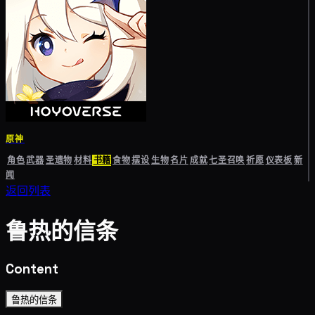
原神
角色
武器
圣遗物
材料
书籍
食物
摆设
生物
名片
成就
七圣召唤
祈愿
仪表板
新
闻
返回列表
鲁热的信条
Content
鲁热的信条