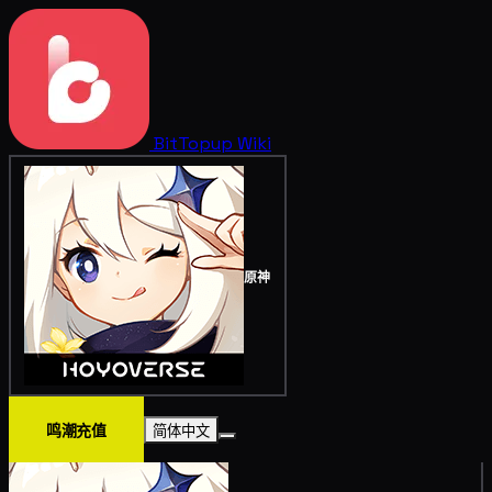
BitTopup
Wiki
原神
鸣潮充值
简体中文