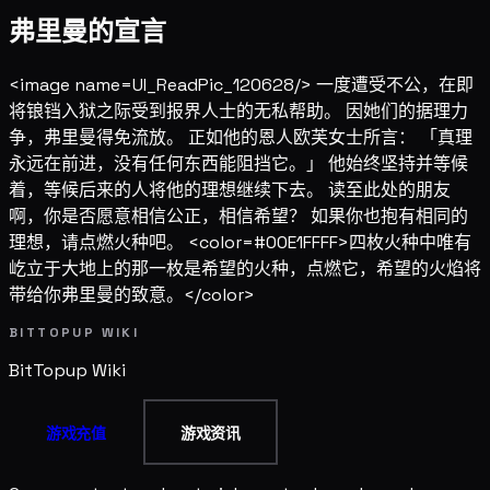
弗里曼的宣言
<image name=UI_ReadPic_120628/> 一度遭受不公，在即
将锒铛入狱之际受到报界人士的无私帮助。 因她们的据理力
争，弗里曼得免流放。 正如他的恩人欧芙女士所言： 「真理
永远在前进，没有任何东西能阻挡它。」 他始终坚持并等候
着，等候后来的人将他的理想继续下去。 读至此处的朋友
啊，你是否愿意相信公正，相信希望？ 如果你也抱有相同的
理想，请点燃火种吧。 <color=#00E1FFFF>四枚火种中唯有
屹立于大地上的那一枚是希望的火种，点燃它，希望的火焰将
带给你弗里曼的致意。</color>
BITTOPUP WIKI
BitTopup
Wiki
游戏充值
游戏资讯