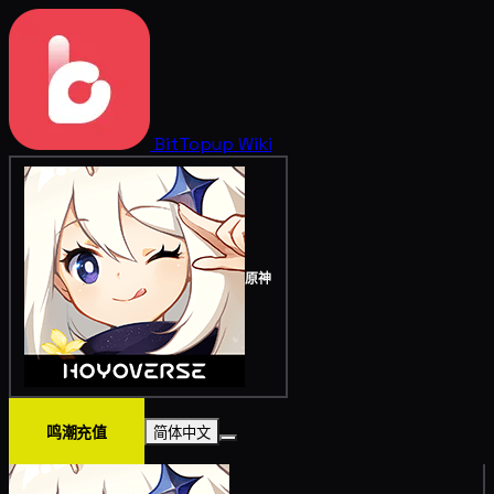
BitTopup
Wiki
原神
鸣潮充值
简体中文