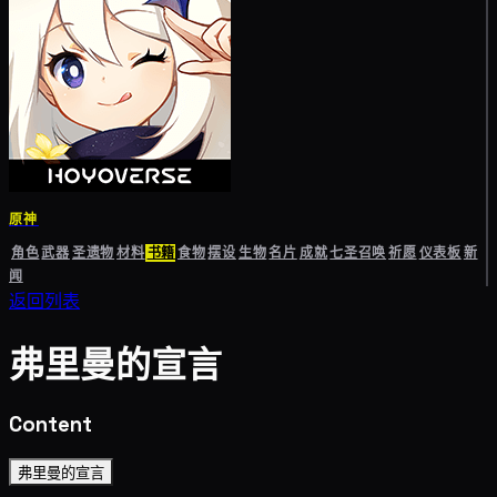
原神
角色
武器
圣遗物
材料
书籍
食物
摆设
生物
名片
成就
七圣召唤
祈愿
仪表板
新
闻
返回列表
弗里曼的宣言
Content
弗里曼的宣言