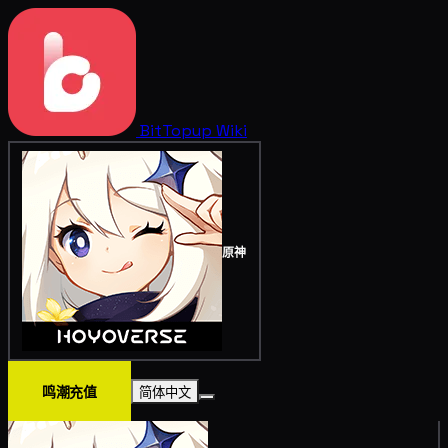
BitTopup
Wiki
原神
鸣潮充值
简体中文