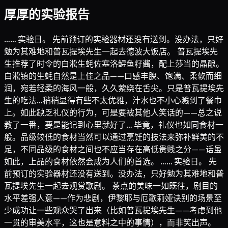
厚厚的实验报告
…… 实验日。 先前预订的实验器材还没有送到。没办法，只好
勉为其难地和普瓦提埃先生一起去德波大饭店。 普瓦提埃先
生推荐了时令的白淞生蚝佐塞洛鲟鱼籽酱，配上莎当的晶酿。
白淞镇的生蚝自然是上佳之品——口感丰腴、饱满、柔软而细
润，宛若轻柔的海风一般，久久萦绕在舌尖。只是普瓦提埃先
生的吃法…稍稍显得有些不太优雅，汁水也不小心溅到了餐巾
上。如此缺乏礼仪的行为，可是要被其他人笑话的——总之说
教了一番，要是能记到心里就好了… 毕竟，礼仪也如同食材一
般。品级较低的食材当然可以通过烹饪的技法来弥补鲜美的不
足，不同品级的食材之间也不应当存在高低贵贱之分——话虽
如此，上品的食材依然会成为人们的首选。 …… 实验日。 先
前预订的实验器材还没有送到。没办法，只好勉为其难地和普
瓦提埃先生一起去观赏歌剧。 茶点的美味一如既往，剧目的
水平差强人意——作为悲剧，伊黎耶与厄歌莉娅诀别的场景至
少成功让一些观众哭了出来（比如普瓦提埃先生——考虑到他
一贯的审美水平，这也是意料之中的事情），而非笑出声。