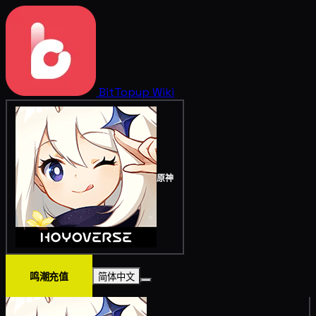
BitTopup
Wiki
原神
鸣潮充值
简体中文