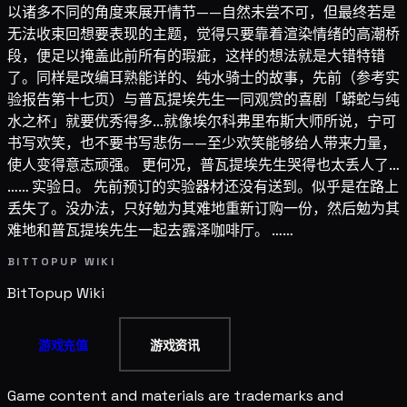
以诸多不同的角度来展开情节——自然未尝不可，但最终若是
无法收束回想要表现的主题，觉得只要靠着渲染情绪的高潮桥
段，便足以掩盖此前所有的瑕疵，这样的想法就是大错特错
了。同样是改编耳熟能详的、纯水骑士的故事，先前（参考实
验报告第十七页）与普瓦提埃先生一同观赏的喜剧「蟒蛇与纯
水之杯」就要优秀得多…就像埃尔科弗里布斯大师所说，宁可
书写欢笑，也不要书写悲伤——至少欢笑能够给人带来力量，
使人变得意志顽强。 更何况，普瓦提埃先生哭得也太丢人了…
…… 实验日。 先前预订的实验器材还没有送到。似乎是在路上
丢失了。没办法，只好勉为其难地重新订购一份，然后勉为其
难地和普瓦提埃先生一起去露泽咖啡厅。 ……
BITTOPUP WIKI
BitTopup
Wiki
游戏充值
游戏资讯
Game content and materials are trademarks and