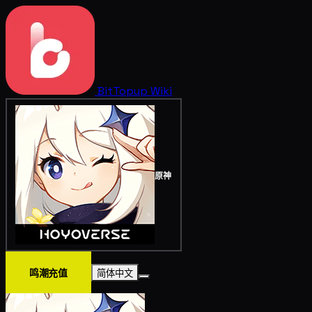
BitTopup
Wiki
原神
鸣潮充值
简体中文