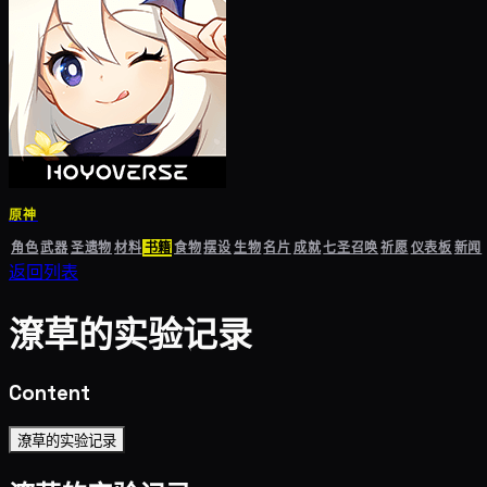
原神
角色
武器
圣遗物
材料
书籍
食物
摆设
生物
名片
成就
七圣召唤
祈愿
仪表板
新闻
返回列表
潦草的实验记录
Content
潦草的实验记录