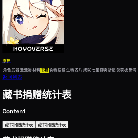
原神
角色
武器
圣遗物
材料
书籍
食物
摆设
生物
名片
成就
七圣召唤
祈愿
仪表板
新闻
返回列表
藏书捐赠统计表
Content
藏书捐赠统计表
藏书捐赠统计表