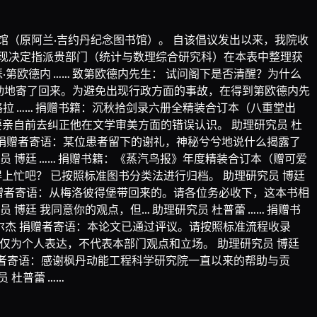
（原阿兰·吉约丹纪念图书馆）。 自该倡议发出以来，我院收
现决定指派贵部门（统计与数理综合研究科）在本表中整理获
·第欧德内 …… 致第欧德内先生： 试问阁下是否清醒？为什么
封不动地寄了回来。为避免出现行政方面的事故，在得到第欧德内先
格拉 …… 捐赠书籍：沉秋拾剑录六册全精装合订本（八重堂出
要亲自前去纠正他在文学审美方面的错误认识。 助理研究员 杜
丝 捐赠者寄语：某位患者留下的谢礼，神秘兮兮地说什么揭露了
 博廷 …… 捐赠书籍：《蒸汽鸟报》年度精装合订本（赠可爱
得上忙吧？ 已按照标准图书分类法进行归档。 助理研究员 博廷
 捐赠者寄语：从梅洛彼得堡带回来的。请各位务必收下，这本书相
廷 我同意你的观点，但… 助理研究员 杜普蕾 …… 捐赠书
尔杰 捐赠者寄语：本论文已通过评议。请按照标准流程收录
论仅为个人表达，不代表本部门观点和立场。 助理研究员 博廷
捐赠者寄语：感谢枫丹动能工程科学研究院一直以来的帮助与贡
 杜普蕾 ……