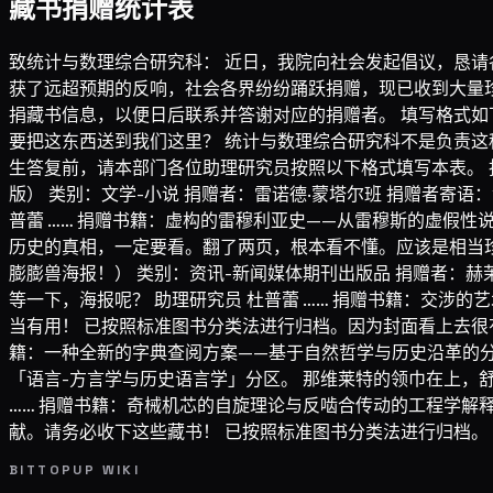
藏书捐赠统计表
致统计与数理综合研究科： 近日，我院向社会发起倡议，恳请
获了远超预期的反响，社会各界纷纷踊跃捐赠，现已收到大量
捐藏书信息，以便日后联系并答谢对应的捐赠者。 填写格式如下：
要把这东西送到我们这里？ 统计与数理综合研究科不是负责这种
生答复前，请本部门各位助理研究员按照以下格式填写本表。 捐
版） 类别：文学-小说 捐赠者：雷诺德·蒙塔尔班 捐赠者寄
普蕾 …… 捐赠书籍：虚构的雷穆利亚史——从雷穆斯的虚假性
历史的真相，一定要看。翻了两页，根本看不懂。应该是相当珍
膨膨兽海报！） 类别：资讯-新闻媒体期刊出版品 捐赠者：赫
等一下，海报呢？ 助理研究员 杜普蕾 …… 捐赠书籍：交涉
当有用！ 已按照标准图书分类法进行归档。因为封面看上去很有
籍：一种全新的字典查阅方案——基于自然哲学与历史沿革的分
「语言-方言学与历史语言学」分区。 那维莱特的领巾在上，舒
…… 捐赠书籍：奇械机芯的自旋理论与反啮合传动的工程学解释
献。请务必收下这些藏书！ 已按照标准图书分类法进行归档。 助
BITTOPUP WIKI