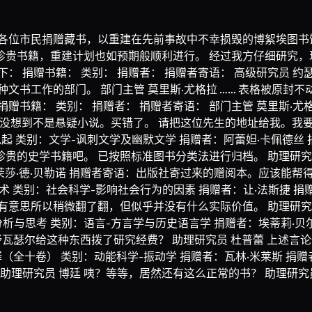
各位市民捐赠藏书，以重建在先前事故中不幸损毁的博絮埃图书馆
珍贵书籍，重建计划也如预期般顺利进行。 经过我方仔细研究，
 捐赠书籍： 类别： 捐赠者： 捐赠者寄语： 高级研究员 约瑟
文书工作的部门。 部门主管 莫里斯·尤格拉 …… 表格被原
赠书籍： 类别： 捐赠者： 捐赠者寄语： 部门主管 莫里斯·尤
语：没想到不是悬疑小说。买错了。 请把这位先生的地址给我。我
说起 类别：文学-讽刺文学及幽默文学 捐赠者：阿蕾妲·卡佩德
贵的史学书籍吧。 已按照标准图书分类法进行归档。 助理研究员
茉莎·德·贝勒诺 捐赠者寄语：出版社寄过来的赠阅本。应该能帮
的艺术 类别：社会科学-影响社会行为的因素 捐赠者：让·法斯捷
意思所以稍微翻了翻，但似乎并没有什么实际价值。 助理研究员 博
析与思考 类别：语言-方言学与历史语言学 捐赠者：埃蒂莉·贝
瓦瑟尔给这种东西拨了研究经费？ 助理研究员 杜普蕾 上述言
（全十卷） 类别：动能科学-振动学 捐赠者：瓦林·米莱斯 
理研究员 博廷 咦？等等，居然还有这么正常的书？ 助理研究员