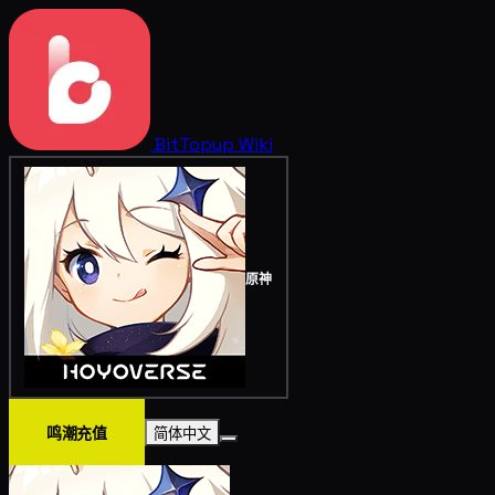
BitTopup
Wiki
原神
鸣潮充值
简体中文