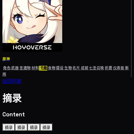
原神
角色
武器
圣遗物
材料
书籍
食物
摆设
生物
名片
成就
七圣召唤
祈愿
仪表板
新
闻
返回列表
摘录
Content
摘录
摘录
摘录
摘录