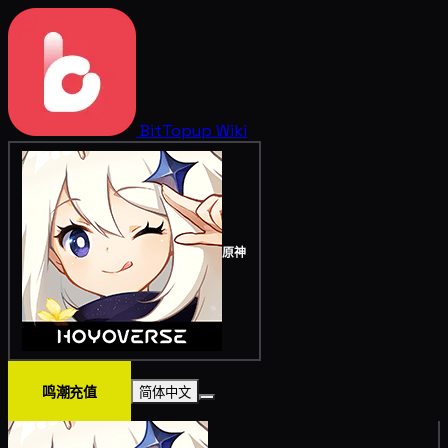
BitTopup
Wiki
原神
鸣潮充值
简体中文