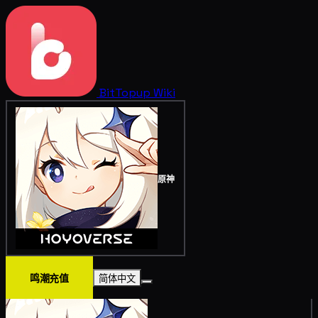
BitTopup
Wiki
原神
鸣潮充值
简体中文