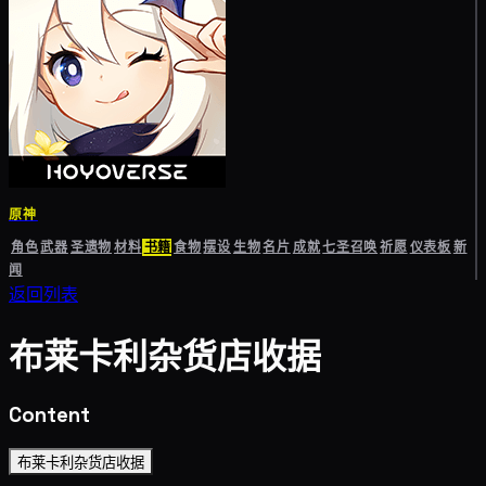
原神
角色
武器
圣遗物
材料
书籍
食物
摆设
生物
名片
成就
七圣召唤
祈愿
仪表板
新
闻
返回列表
布莱卡利杂货店收据
Content
布莱卡利杂货店收据