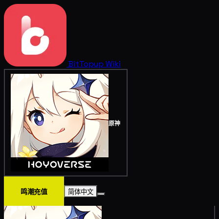
BitTopup
Wiki
原神
鸣潮充值
简体中文