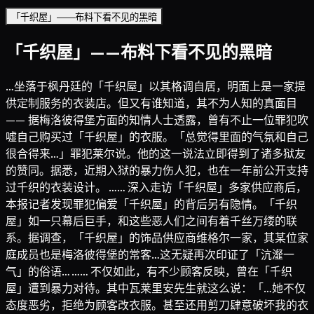
「千织屋」——布料下看不见的黑暗
「千织屋」——布料下看不见的黑暗
…坐落于枫丹廷的「千织屋」以其格调自居，明面上是一家提
供定制服务的衣装店。但又有谁知道，其不为人知的真面目
—— 据梅洛彼得堡方面的知情人士透露，曾有不止一位罪犯吹
嘘自己购买过「千织屋」的衣服。「总觉得里面的气氛和自己
很合得来…」罪犯莱尔说。他的这一说法立即得到了诸多狱友
的赞同。据悉，近期入狱的暴力伤人犯，也在一年前公开支持
过千织的衣装设计。 …… 深入走访「千织屋」多家供应商后，
本报记者发现罪犯偏爱「千织屋」的背后另有隐情。「千织
屋」如一只幕后巨手，和这些恶人们之间有着千丝万缕的联
系。据调查，「千织屋」的饰品供应商维格尔一家，其某位家
庭成员也是梅洛彼得堡的常客…这无疑再次印证了「沆瀣一
气」的俗语… …… 不仅如此，有不少顾客反映，曾在「千织
屋」遭到暴力对待。其中瓦莱里安先生就这么说：「…她不仅
态度恶劣，拒绝为顾客改衣服。甚至还用剪刀肆意破坏我的衣