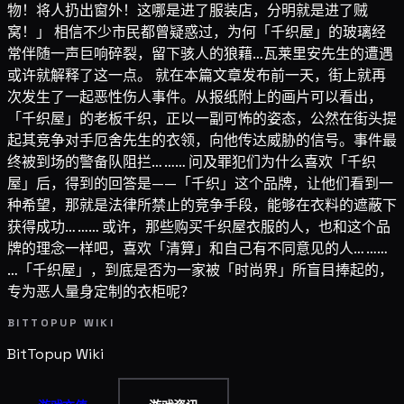
物！将人扔出窗外！这哪是进了服装店，分明就是进了贼
窝！」 相信不少市民都曾疑惑过，为何「千织屋」的玻璃经
常伴随一声巨响碎裂，留下骇人的狼藉…瓦莱里安先生的遭遇
或许就解释了这一点。 就在本篇文章发布前一天，街上就再
次发生了一起恶性伤人事件。从报纸附上的画片可以看出，
「千织屋」的老板千织，正以一副可怖的姿态，公然在街头提
起其竞争对手厄舍先生的衣领，向他传达威胁的信号。事件最
终被到场的警备队阻拦… …… 问及罪犯们为什么喜欢「千织
屋」后，得到的回答是——「千织」这个品牌，让他们看到一
种希望，那就是法律所禁止的竞争手段，能够在衣料的遮蔽下
获得成功… …… 或许，那些购买千织屋衣服的人，也和这个品
牌的理念一样吧，喜欢「清算」和自己有不同意见的人… ……
…「千织屋」，到底是否为一家被「时尚界」所盲目捧起的，
专为恶人量身定制的衣柜呢？
BITTOPUP WIKI
BitTopup
Wiki