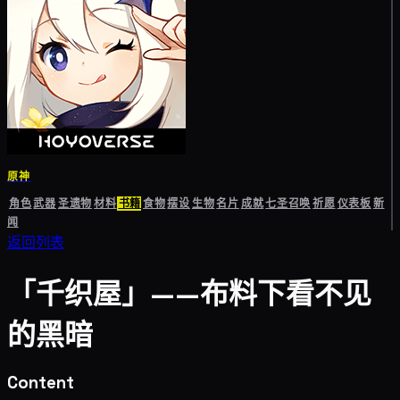
原神
角色
武器
圣遗物
材料
书籍
食物
摆设
生物
名片
成就
七圣召唤
祈愿
仪表板
新
闻
返回列表
「千织屋」——布料下看不见
的黑暗
Content