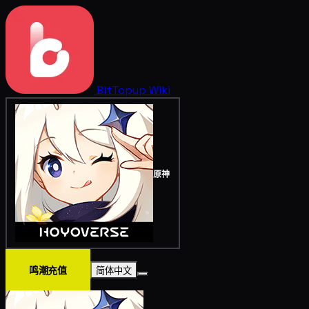
BitTopup
Wiki
原神
鸣潮充值
简体中文