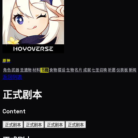
原神
角色
武器
圣遗物
材料
书籍
食物
摆设
生物
名片
成就
七圣召唤
祈愿
仪表板
新闻
返回列表
正式剧本
Content
正式剧本
正式剧本
正式剧本
正式剧本