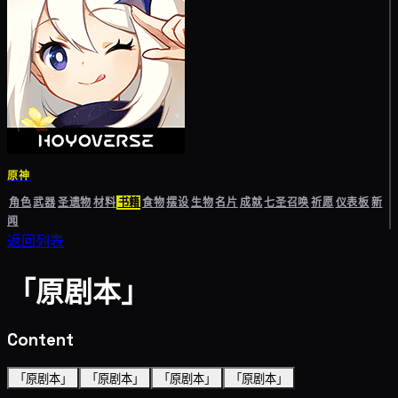
原神
角色
武器
圣遗物
材料
书籍
食物
摆设
生物
名片
成就
七圣召唤
祈愿
仪表板
新
闻
返回列表
「原剧本」
Content
「原剧本」
「原剧本」
「原剧本」
「原剧本」