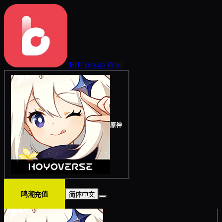
BitTopup
Wiki
原神
鸣潮充值
简体中文