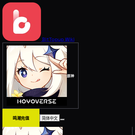
BitTopup
Wiki
原神
鸣潮充值
简体中文