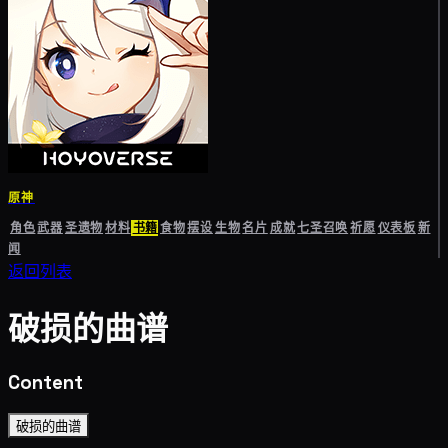
原神
角色
武器
圣遗物
材料
书籍
食物
摆设
生物
名片
成就
七圣召唤
祈愿
仪表板
新
闻
返回列表
破损的曲谱
Content
破损的曲谱