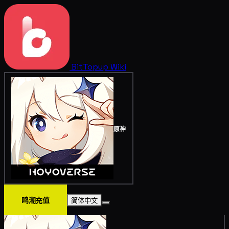
BitTopup
Wiki
原神
鸣潮充值
简体中文