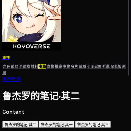
原神
角色
武器
圣遗物
材料
书籍
食物
摆设
生物
名片
成就
七圣召唤
祈愿
仪表板
新
闻
返回列表
鲁杰罗的笔记·其二
Content
鲁杰罗的笔记·其二
鲁杰罗的笔记·其一
鲁杰罗的笔记·其三