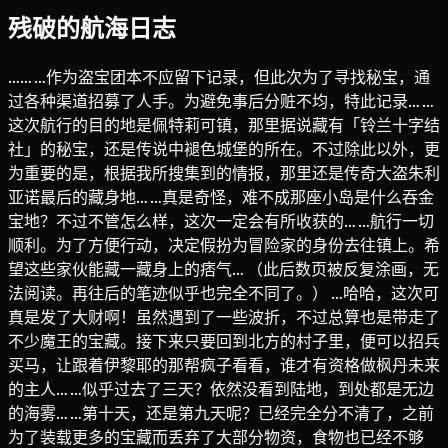
残破的航海日志
…… …作为盗宝团本不应留下记录，但此次为了寻找秘宝，通
过各种渠道招募了人手。为避免事后分赃不均，特此记录… …
这次航行的目的地是佩特莉可镇，那里据说藏有「铃兰十字结
社」的秘宝，还是传说中褪色城堡的所在。不过除此以外，更
为重要的是，根据我所搜集到的情报，那里还是传奇大盗朱利
亚诺最后的藏身地… …真是奇怪，难不成那座小岛是什么吞金
宝地？不过不管怎么样，这次一定会有所收获的… …航行一切
顺利。为了方便行动，决定假扮为冒险家的身份去往镇上。希
望这些家伙能藏一藏身上的痞气… （此后数页被反复涂画，无
法阅读。再往后的笔迹似乎也完全不同了。） …哈哈，这次可
真是发了大财啊！虽然遇到了一些波折，不过总算也是带走了
不少魔王的宝藏。接下来只要回到北方的村子里，便可以招兵
买马，让跟着伊黎耶的那帮疯子看看，谁才有资格做枫丹未来
的主人… …似乎过去了三天？依然没看到陆地，到处都是无边
的海雾… …第十天，还是第九天呢？已经完全分不清了，之前
为了装载更多的宝藏而丢弃了大部分物资，食物也已经不够