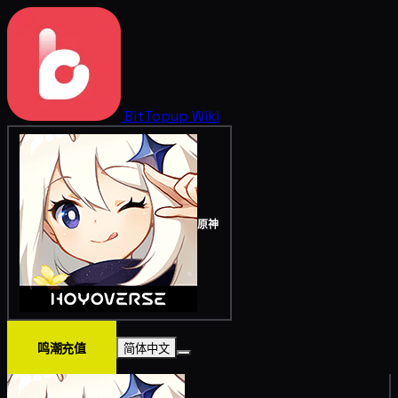
BitTopup
Wiki
原神
鸣潮充值
简体中文