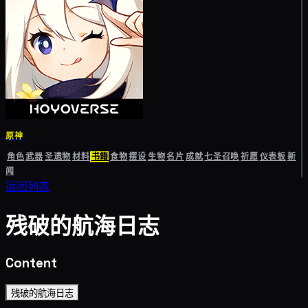
原神
角色
武器
圣遗物
材料
书籍
食物
摆设
生物
名片
成就
七圣召唤
祈愿
仪表板
新
闻
返回列表
残破的航海日志
Content
残破的航海日志