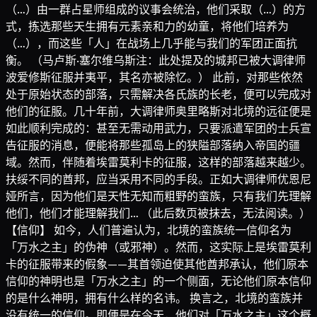
（…）由一群占星师组成的议事会统治，他们采取（…）的方
式，拣选那些天生拥有元素亲和力的幼童，将他们培养为
（…），而这些「人」在战场上几乎能与我们的军团正面抗
衡。 （马卢斯·塞尔维乌斯注：此处提及的城邦已被大调律师
波爱修斯征服并夷平，其名亦被除忆。） 此前，对那些依然
处于原始状态的部落，只需解决各氏族的长老，便可以完成对
他们的征服。几十年前，大调律师奥里略斯对北境的远征便是
如此顺利完成的：甚至无需动用武力，只要派遣军团的士兵宣
告征服的消息，便能将那些孤岛上的狭隘部落纳入帝国的疆
域。然而，伴随着埃雷莫利卡的征服，这样的部落越来越少。
扶绥不同的酋邦，应当采用不同的手段。正如大调律师优恩尼
娅所言，因为他们是天性无知而粗野的蛮族，只有我们先理解
他们，他们才能理解我们… （此后数页被抹去，无法阅读。）
【信仰】 如今，人们普遍认为，北境的蛮族统一信仰名为
「万水之主」的伪神（或邪神）。然而，这实际上是埃雷莫利
卡的征服带来的假象——其首领迫使其他酋邦承认，他们原本
信仰的神明也是「万水之主」的一个侧面，无论他们原本信仰
的是什么神明，拥有什么样的名讳。 换言之，北境的蛮族并
没有统一的信仰。即便是在今天，他们对「万水之主」这个概