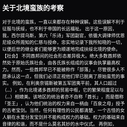
关于北境蛮族的考察
对于北境的蛮族，一直以来都存在种种误解。这些误解不利于
征服与抚绥，也不利于帝国的长远福祉。 出于这一原因，
我，西尔提乌斯，第六「乐诗」军团副官，依循大调律师优恩
尼娅众所周知的仁慈与授命，忠实地记录下我所知晓的一切，
以便后世的继业者们能够更为顺遂地完成扶绥北境的使命。
【社会】 不同酋邦间的社会形态差异极大。绝大多数酋邦依
然处于原始氏族社会，由各氏族长组成的议事会执掌最高权
力。然而，一些酋邦早已不能被称作「部落」。尽管很多人不
愿承认这一点，但我们必须正视他们早已脱离了原始蛮荒的事
实。 例如，在利奥奈锡斯被第五军团夷平前，其人口超过
（…），作为北境诸多酋邦的贸易中枢，它的繁荣程度足以与
（…）相媲美。该地区的统治者亦不自称「酋长」，而是僭称
「圣王」，认为他们统治的权力来自一柄由「百泉之母」授予
的古老宝剑。当然，任何有理性的公民都清楚，一个古怪的女
人躺在水里分发宝剑并不能构成权力的基础。权力的基础来自
音律的和谐，而不是什么莫名其妙的水中仪式。 再例如，