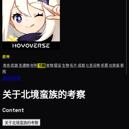
原神
角色
武器
圣遗物
材料
书籍
食物
摆设
生物
名片
成就
七圣召唤
祈愿
仪表板
新
闻
返回列表
关于北境蛮族的考察
Content
关于北境蛮族的考察