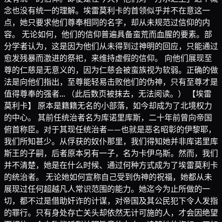
念也没有统一的理解。埃雷莫利卡的首领似乎并不在意这一
点，她只要求他们尊奉相同的名字，却从未规范过信仰的内
容。 无论如何，他们的信仰普遍具备蛮荒而血腥的要素。部
分学者认为，这是因为他们从未得到过神明的回应，只能通过
愈发残暴而激进的祭祀，来维持虚假的信仰。 向他们展现至
尊的仁慈是无意义的，因为仁慈会被蛮族视为软弱。正确的做
法是向他们指出，至尊能轻易击败他们的伪神，只有至尊才是
值得尊奉的强者… （此后数页被抹去，无法阅读。） 【埃雷
莫利卡】 原本是籍籍无名的小部落，如今却成为了北境权力
的中心。 其前任统治者名为库诺里库斯，二十年前曾向帝国
俯首称臣。对于其现任统治者——也就是恶名昭彰的伊黎耶，
我们所知甚少。从俘获的奴仆那里，我们得知她并非库诺里库
斯王的子嗣，后者原本另有一子，名为卡伊乌斯。然而，我们
并不清楚，她是在什么时候、通过何种方式成为了埃雷莫利卡
的统治者。 无论她如何宣称自己受到伪神的祝福，她都从未
展现过任何超越凡人常识范围的能力。她迄今为止所做的一
切，都不过是借助奸诈的计谋，对帝国及其公民犯下令人发指
的罪行。只有身处存亡关头却依然无计可施的人，才会因绝望