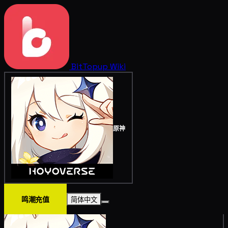
BitTopup
Wiki
原神
鸣潮充值
简体中文