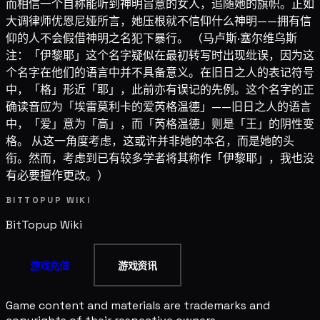
而相信一个自称能听到神明旨意的女人，追随她的旗帜。正如
大调律师优恩尼娅所言，她压根就不信仰什么神明——拥有信
仰的人不会假借神明之名犯下暴行。 （马卢斯·塞尔维乌斯
注：「伊黎耶」这个名字疑似在最初转写时出现纰误，因为这
个名字在他们的语言中并不具备意义。在旧日之人的表记符号
中，「格」形近「耶」，此前亦有误记的先例。这个名字的正
确读音应为「埃雷莫利卡的爱芮格温德」——旧日之人的语言
中，「爱」意为「高」，而「芮格温德」则是「王」的阴性变
格。 从这一角度考虑，这或许并非她的本名，而是她的头
衔。然而，考虑到已有较多学者将其称作「伊黎耶」，我也没
有必要擅作更改。）
BITTOPUP WIKI
BitTopup
Wiki
游戏充值
游戏资讯
Game content and materials are trademarks and