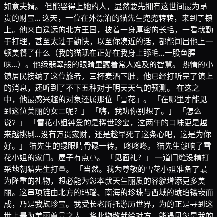
如意夫婿。 但能娶得上她的人，显然要先拥有这世间最为昂
贵的财宝… 这天，一位在外漂泊的猫先生兜兜转转，来到了镇
上。他来自遥远的北方王国，披着一身厚密的长毛，一看就勤
于打理，甚至太过于勤快，以至你凑近的话，都能闻出他上一
顿美餐了什么（我的猫现在正好在我身上舔毛…一股鱼腥
味…）。他绿翡翠般的眼睛里藏着常人难及的智慧。 热情的小
镇居民接纳了这位旅者，三杯麦酒下肚，他已经打听完了镇上
的消息，还听到了不下五种对于明天天气的预测。 在这之
中，他最感兴趣的对象还属那位「雪花」。 「在哪里才能见
到这位美丽的女士呢？」 「嗨，我劝你别想了。」 「怎么
说？」 「雪花小姐钟爱的是稀世珍宝，这两年的口味更是越
来越挑剔…没有万贯家财，还是趁早死了这条心吧，这是为你
好。」 猫先生的绿眼睛骨碌一转。 咚咚咚。 猫先生敲响了雪
花小姐的家门。屋子有点小。 「见面礼？」 一道门缝没精打
采地朝猫先生打量。 「当然。我为尊敬的雪花小姐准备了最
为隆重的礼物，想必能为您本就天生丽质的容貌增添更多美
丽。这串项链由北方的玛瑙、南海的珍珠与西域的琥珀镶嵌而
成，乃是我族珍宝。我受长老所托游历世界，为的正是寻到这
世上最为美丽尊贵之人，将此物敬献给对方。能遇见您是我的