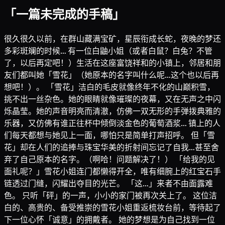
「一篇未完成的手稿」
很久很久以前，在群山藏满宝矿，星辰衔成长蛇，夜晚的梦还
多彩斑斓的时候… 有一位白鼬小姐（或者白鼠？白兔？不管
了，以后再定吧！）生活在这座富饶祥和的小镇上，邻居和朋
友们都叫她「雪花」（她原本的名字叫什么呢…这个也以后再
想吧！）。 「雪花」洁白的毛皮就像终年不化的山巅积雪，
挑不出一丝杂色。她的眼睛就像璀璨的夜幕，又在无声之中闪
烁晶莹。她的声音明亮而清澈，仿佛一双无形的手弹拨典雅的
乐器，又仿佛有谁正往杯中倾倒淡金色的葡萄酒浆… 镇上的人
们每天都想与她见上一面，哪怕只是简单打声招呼。 但「雪
花」却在人们的追捧与珠宝华美的折射间忘记了自我…甚至舍
弃了自己原本的名字。（啊哈！问题解决了！） 「给我的见
面礼呢？」雪花小姐连门都懒得开全，唯有细腕上的红宝石手
链透过门缝，闪耀出夺目的光芒。 「这…」来者不由面露难
色。 只听「砰」的一声，小小的家门被再次关上了。 这位洁
白的、高贵的、备受推崇的雪花小姐重返梳妆台前，等待起了
下一位心怀「诚意」的拥戴者。 她的梦想是为自己找到一位