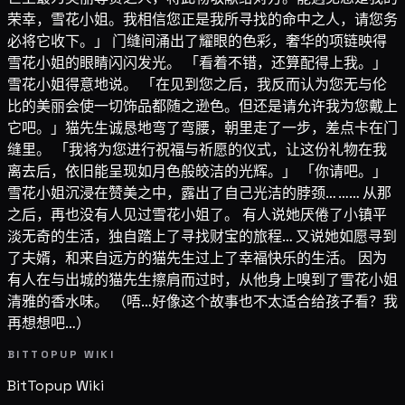
荣幸，雪花小姐。我相信您正是我所寻找的命中之人，请您务
必将它收下。」 门缝间涌出了耀眼的色彩，奢华的项链映得
雪花小姐的眼睛闪闪发光。 「看着不错，还算配得上我。」
雪花小姐得意地说。 「在见到您之后，我反而认为您无与伦
比的美丽会使一切饰品都随之逊色。但还是请允许我为您戴上
它吧。」猫先生诚恳地弯了弯腰，朝里走了一步，差点卡在门
缝里。 「我将为您进行祝福与祈愿的仪式，让这份礼物在我
离去后，依旧能呈现如月色般皎洁的光辉。」 「你请吧。」
雪花小姐沉浸在赞美之中，露出了自己光洁的脖颈… …… 从那
之后，再也没有人见过雪花小姐了。 有人说她厌倦了小镇平
淡无奇的生活，独自踏上了寻找财宝的旅程… 又说她如愿寻到
了夫婿，和来自远方的猫先生过上了幸福快乐的生活。 因为
有人在与出城的猫先生擦肩而过时，从他身上嗅到了雪花小姐
清雅的香水味。 （唔…好像这个故事也不太适合给孩子看？我
再想想吧…）
BITTOPUP WIKI
BitTopup
Wiki