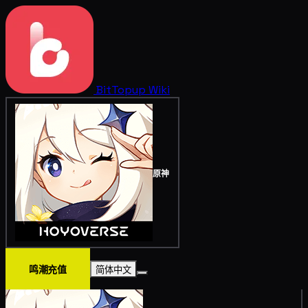
BitTopup
Wiki
原神
鸣潮充值
简体中文