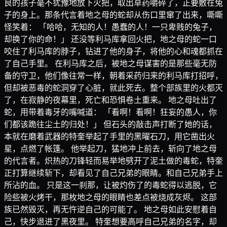
良的孩子毫不犹豫地放下火把，取出草药嚼碎了，正要敷在兔
子的身上。那条代言着地之母的蛇却从伤口里窜了出来，嘶嘶
怪笑着： 「哈哈，无知的人！愚蠢的人！一只卑贱的兔子，
却换了你的命！」 还没等利马库拿回火把，地之母的蛇一口
咬住了利马库的脖子，钻进了他的身子，将他的心和魂都抓在
了自己手里。 在利马库之后，被地之母谋害的是那些毫无防
备的守卫，他们像往常一样，朝着采药归来的利马库打招呼，
但却被恶毒的蛇洞穿了心脏，就此死去。整个部族里的火都灭
了，在寂静的夜幕里，死亡和恐惧卷土重来。 地之母吐出了
蛇，用带着毒牙的嘴喊道： 「看啊！看啊！狂妄的愚人，你
们都该跪往尘土的归处！」 但石头的敲击声打断了她的话，
本就在磨着武器的特奎举起了手里的黑曜石刀，用它凿出火
星，点燃了帐篷。 他举起刀，猛地冲上前去，斩向了地之母
的代言者。炽热的刀锋轻而易举地劈开了泥土做的毒蛇，特奎
正打算继续斩下，却看见了自己兄弟的眼睛。和自己兄弟手上
所沾的血。 只是这一刹那，让被灼伤了的毒蛇得以逃脱，它
险些被火烤干，那枚地之母的眼睛也差点被烧成灰烬。 这部
族已然毁灭，再无忤逆自己的可能了。 地之母如此安慰着自
己，快步退进了黑夜里。 特奎想要高呼自己兄弟的名字，却