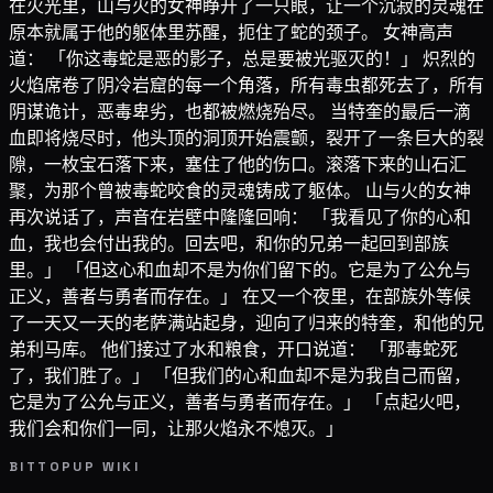
在火光里，山与火的女神睁开了一只眼，让一个沉寂的灵魂在
原本就属于他的躯体里苏醒，扼住了蛇的颈子。 女神高声
道： 「你这毒蛇是恶的影子，总是要被光驱灭的！」 炽烈的
火焰席卷了阴冷岩窟的每一个角落，所有毒虫都死去了，所有
阴谋诡计，恶毒卑劣，也都被燃烧殆尽。 当特奎的最后一滴
血即将烧尽时，他头顶的洞顶开始震颤，裂开了一条巨大的裂
隙，一枚宝石落下来，塞住了他的伤口。滚落下来的山石汇
聚，为那个曾被毒蛇咬食的灵魂铸成了躯体。 山与火的女神
再次说话了，声音在岩壁中隆隆回响： 「我看见了你的心和
血，我也会付出我的。回去吧，和你的兄弟一起回到部族
里。」 「但这心和血却不是为你们留下的。它是为了公允与
正义，善者与勇者而存在。」 在又一个夜里，在部族外等候
了一天又一天的老萨满站起身，迎向了归来的特奎，和他的兄
弟利马库。 他们接过了水和粮食，开口说道： 「那毒蛇死
了，我们胜了。」 「但我们的心和血却不是为我自己而留，
它是为了公允与正义，善者与勇者而存在。」 「点起火吧，
我们会和你们一同，让那火焰永不熄灭。」
BITTOPUP WIKI