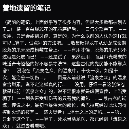
营地遗留的笔记
（简陋的笔记，上面似乎写了很多内容，但是大多数都被划去
了…） 将一百朵烬芯花的花芯磨碎后，一口气全部吞下。 ——
没用，只是会甜到牙疼，真是的，为什么以前的人认为这样就
可以…算了，试点别的方法吧。 … 收集暝视龙在从幼龙成长期
脱落的爪壳磨成粉敷在身上。 ——有用才怪，脱落的爪壳只不
过就是死皮而已！ ——还是试了，果然没用，而且爪壳粉末的
味道奇奇怪怪的好不容易才洗掉，这些古代的先民能不能靠点
谱？ … 浸泡在「流泉之众」的温泉中，十夜一次，如是十
次，能治愈一切伤口。 ——倒是从前就说「流泉之众」的温泉
富含燃素，说不定这样真的行… ——没用，仔细一看这张织卷
就是以前「流泉之众」的，说不定根本就是虚假宣传，上当受
骗了！ ——到头来受到伤害的只有我的荷包！ …… 最古老的试
炼，传说之中，最初也最伟大的那位，希巴拉克经过此法习得
控制火焰的技艺… 「盗火贤者」…浮土之上的岛屿… ——唔，
只剩下这个了。 ——算了，死龙当活龙医，都已经到「流泉之
众」，就过去看看吧。