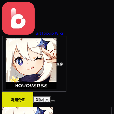
BitTopup
Wiki
原神
鸣潮充值
简体中文