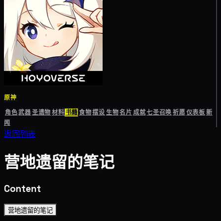
原神
角色
武器
圣遗物
材料
书籍
食物
摆设
生物
名片
成就
七圣召唤
祈愿
仪表板
新
闻
返回列表
营地遗留的笔记
Content
营地遗留的笔记