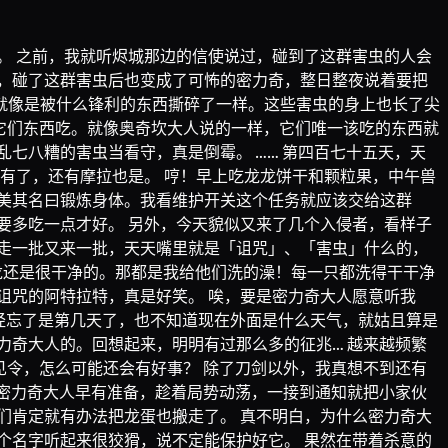
。 之前，我就听烬城那边的信使说过，碰到了这群害虫的人会
，碰了这群害虫后也变成了可怖的密力奇，整日整夜说着要把
就像是被什么锋利的东西撕碎了一样。这些害虫的身上也长了尖
它们东西吃。就像奥奇坎大人说的一样，它们唯一该吃的东西就
七八糟的害虫当看守，真是倒霉。 …… 第四百七十五天，天
有了，还有摩拉也是。 哼！早上吃龙龙饼干和颗粒果，中午兽
美其名曰锻炼身体。我看维护开关这个任务就应该交给这群
要多吃一点才好。 另外，今天貌似又来了几个入侵者，看样子
走一批又来一批，天天嘴里就是「诅咒」、「害虫」什么的，
龙还是很干净的。那都是我给他们洗的澡！每一只都洗得干干净
诅咒的阿特拉特，真是好笑。 唉，要是密力奇大人愿意听我
已经忘了是第几天了，也不知道现在外面是什么天气，就姑且算是
力奇大人的。回想起来，明明有过那么多的征兆… 越来越频繁
见令，怎么可能还会有好事？ 除了刀剑以外，我真想不到还有
在密力奇大人早有准备，趁着局势动荡，一接到通知就把小家伙
们肯定就有办法把龙蛋也搬走了。 真不明白，为什么密力奇大
个名字听起来很狡猾，说不定能保护好它。 果然在带着杀意的