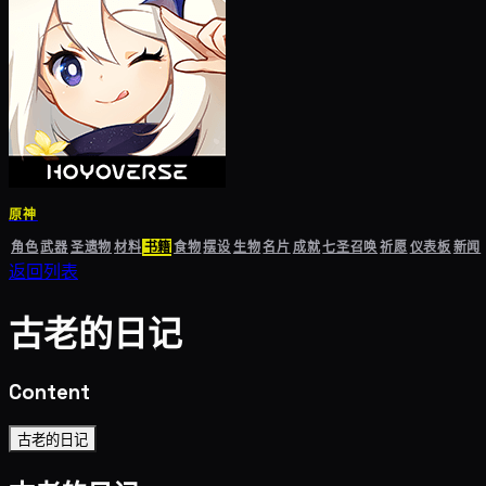
原神
角色
武器
圣遗物
材料
书籍
食物
摆设
生物
名片
成就
七圣召唤
祈愿
仪表板
新闻
返回列表
古老的日记
Content
古老的日记