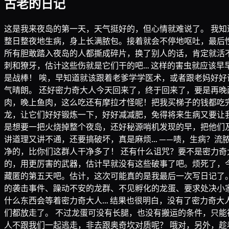
古老的日记
这是我来夜岛的第一天，天气挺好的，但心情就难说了。 我知
整日整夜地生病，身上长满脓包。接着就会不停地呕吐，最后
所有胆敢踏入夜岛的人都撕成碎片，换了别人的话，肯定就活
刺和獠牙，估计这些伤就是它们干的吧… 这样的害虫就应该
是战棒！ 唉，早知道就该跟着老爹学学医术，或者跟老妈好好
气晴朗。 还好密力奇大人今天回来了，终于回来了，要是再晚
肉，晚上鱼肉，这么吃还有摩拉才怪呢！把我买梯子的钱都吃
龙，让它们好好锻炼一下，好好减减肥，免得将来生病又要让我
是想要一把火烧掉整个夜岛，还好秘源哨机发现的早，把他们
讲道理又讲不通，还要搞破坏，真是麻烦… ——啧，生病？
净的，比你们这群人干净多了！ 还有什么诅咒？要不是密力奇
的，用更厉害的武器，估计早就没有这些破事了吧。烦死了，今
藏匿的第五天吧。估计，这次可能真的是我最后一次写日记了。
的袭击事件、躁动不安的龙群、不见孵化的龙蛋、要求处决小家
什么东西会等着密力奇大人… 结果也很明白，没有了密力奇大
们都放走了。 不过龙蛋可没有长腿，也没有搬运的条件，只能
人不跟我们一起逃走，非去跟奥奇坎对质呢？ 哦对，另外，趁