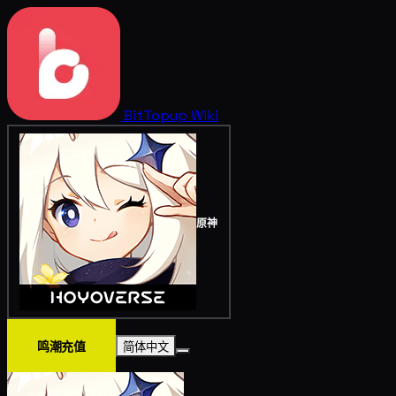
BitTopup
Wiki
原神
鸣潮充值
简体中文