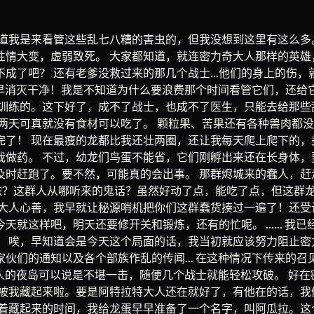
道我是来看管这些乱七八糟的害虫的，但我没想到这里有这么多
性情大变，虚弱致死。 大家都知道，就连密力奇大人那样的英雄
不成了吧？ 还有老爹没救过来的那几个战士…他们的身上的伤，
早早消灭干净！我是不知道为什么要浪费那个时间看管它们，还给
训练的。这下好了，成不了战士，也成不了医生，只能去给那些乱
两天可真就没有食材可以吃了。 颗粒果、苦果还有各种兽肉都没
完了！ 现在最瘦的龙都比我还壮两圈，还让我每天爬上爬下的，
做药。 不过，幼龙们鸟蛋不能省，它们刚孵出来还在长身体，
及时赶跑了。要不然，可能真的会出事。 那群烬城来的蠢人，赶
流脓？这群人从哪听来的鬼话？虽然好动了点，能吃了点，但这群
大人心善，我早就让秘源哨机把你们这群蠢货揍过一遍了！还受
天就这样吧，明天还要修开关和锻炼，还有的忙呢。 …… 我
 唉，早知道会是今天这个局面的话，我当初就应该努力阻止密
伙们的通知以及各个部族作乱的传闻… 在这种情况下传来的召
人的夜岛可以说是不堪一击，随便几个战士就能轻松攻破。 好
被我藏起来啦。要是阿特拉特大人还在就好了，有他在的话，我
着藏起来的时间，我给龙蛋早早准备了一个名字，叫阿瓜拉。这