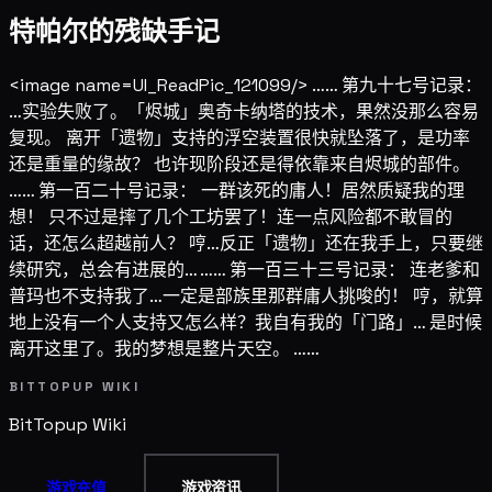
特帕尔的残缺手记
<image name=UI_ReadPic_121099/> …… 第九十七号记录：
…实验失败了。「烬城」奥奇卡纳塔的技术，果然没那么容易
复现。 离开「遗物」支持的浮空装置很快就坠落了，是功率
还是重量的缘故？ 也许现阶段还是得依靠来自烬城的部件。
…… 第一百二十号记录： 一群该死的庸人！居然质疑我的理
想！ 只不过是摔了几个工坊罢了！连一点风险都不敢冒的
话，还怎么超越前人？ 哼…反正「遗物」还在我手上，只要继
续研究，总会有进展的… …… 第一百三十三号记录： 连老爹和
普玛也不支持我了…一定是部族里那群庸人挑唆的！ 哼，就算
地上没有一个人支持又怎么样？我自有我的「门路」… 是时候
离开这里了。我的梦想是整片天空。 ……
BITTOPUP WIKI
BitTopup
Wiki
游戏充值
游戏资讯