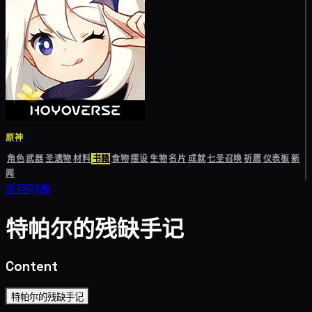
原神
角色
武器
圣遗物
材料
书籍
食物
摆设
生物
名片
成就
七圣召唤
祈愿
仪表板
新
闻
返回列表
特帕尔的残缺手记
Content
特帕尔的残缺手记