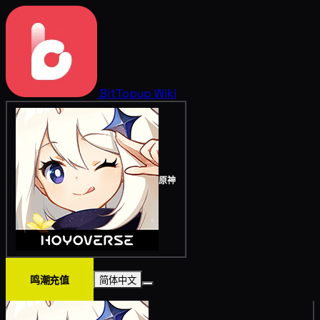
BitTopup
Wiki
原神
鸣潮充值
简体中文