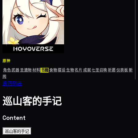
原神
角色
武器
圣遗物
材料
书籍
食物
摆设
生物
名片
成就
七圣召唤
祈愿
仪表板
新
闻
返回列表
巡山客的手记
Content
巡山客的手记