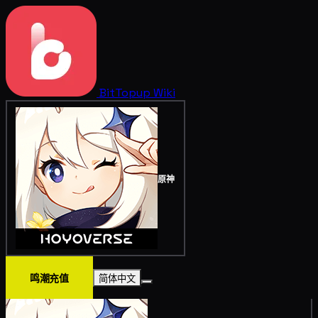
BitTopup
Wiki
原神
鸣潮充值
简体中文