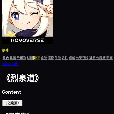
原神
角色
武器
圣遗物
材料
书籍
食物
摆设
生物
名片
成就
七圣召唤
祈愿
仪表板
新闻
返回列表
《烈泉道》
Content
《烈泉道》