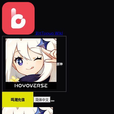
BitTopup
Wiki
原神
鸣潮充值
简体中文