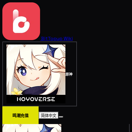
BitTopup
Wiki
原神
鸣潮充值
简体中文