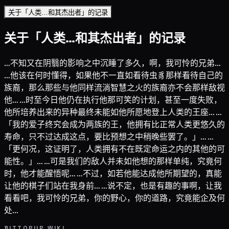
关于「人类…和其杰出者」的记录
关于「人类…和其杰出者」的记录
…不知又在阴翳的影响之中沉睡了多久，啊，我可怜的兄弟…
…他该在何时懂得，如果他不一直如看待虫豸那样看待自己的
族裔，那么那些与他同样流淌智慧之火的族裔亦不会那样敌视
他… …时至今日他仍在执行他那可笑的计划，甚至一度失败，
他所培养出来的异种最终未能如他所愿地登上人类的王座… …
「我的爱子终究会成为两族的王，他拥有比正常人类更悠久的
寿命，只不过达成这点，要比预想之中稍晚些罢了。」… …
「更何况，这证明了，人类拥有不在既定命运之内的其他的可
能性。」… …可是我们的敌人并未如他想的那样单纯，究竟何
时，他才能醒悟呢… …不过，如若他能达成他所期望的，真能
让他的棋子们站在我身前… …说不定，也是有趣的事啊，让我
看看吧，我可怜的兄弟，你的野心，你的道路，究竟能企及何
处…
BITTOPUP WIKI