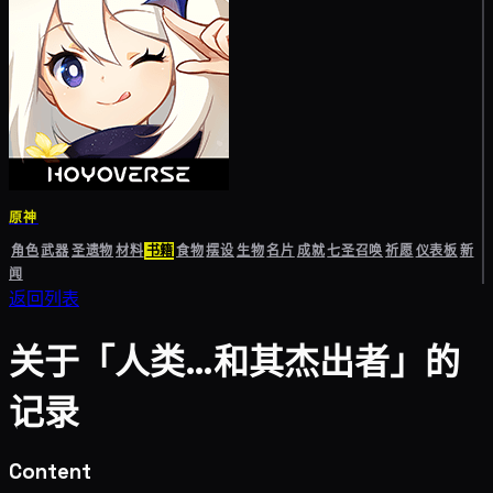
原神
角色
武器
圣遗物
材料
书籍
食物
摆设
生物
名片
成就
七圣召唤
祈愿
仪表板
新
闻
返回列表
关于「人类…和其杰出者」的
记录
Content