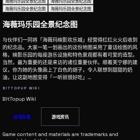
海薇玛乐园全景纪念图
海薇玛乐园全景纪念图
海薇玛乐园全景纪念图
海薇玛乐园全景纪念图
海薇玛乐园全景纪念图
与伙伴们一同将「海薇玛映影欢乐城」经营得红红火火后收到
的纪念品。大家一笔一划画出的这份地图采用了童话绘图的风
格，映影乐园的每座游乐设施和特色景观都有着可爱的造型。
当然，最为重要的还是来访的诸位重要伙伴。顺着芙宁娜的建
议，你为她的头像画上了白色的胡子，令人联想到甜甜的奶
油，让这副地图变得「一听就很好吃」…
BITTOPUP WIKI
BitTopup
Wiki
游戏充值
游戏资讯
Game content and materials are trademarks and