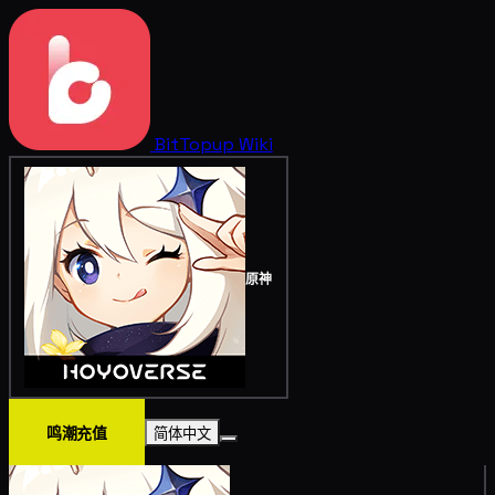
BitTopup
Wiki
原神
鸣潮充值
简体中文