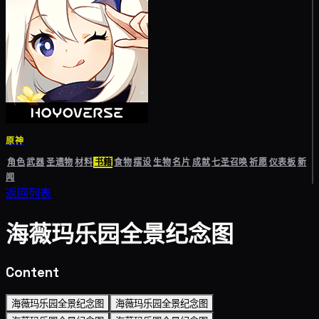
原神
角色
武器
圣遗物
材料
书籍
食物
摆设
生物
名片
成就
七圣召唤
祈愿
仪表板
新
闻
返回列表
海薇玛乐园全景纪念图
Content
海薇玛乐园全景纪念图
海薇玛乐园全景纪念图