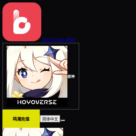
BitTopup
Wiki
原神
鸣潮充值
简体中文