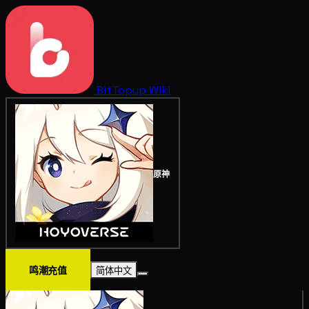
BitTopup
Wiki
原神
鸣潮充值
简体中文