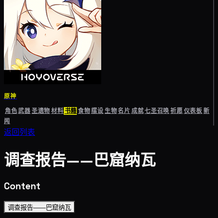
原神
角色
武器
圣遗物
材料
书籍
食物
摆设
生物
名片
成就
七圣召唤
祈愿
仪表板
新
闻
返回列表
调查报告——巴窟纳瓦
Content
调查报告——巴窟纳瓦