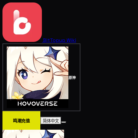
BitTopup
Wiki
原神
鸣潮充值
简体中文